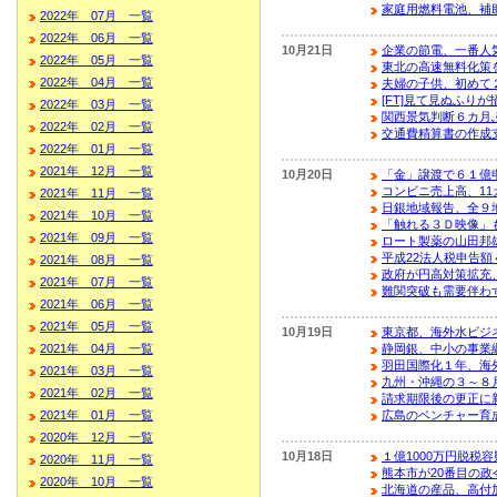
家庭用燃料電池、補
2022年 07月 一覧
2022年 06月 一覧
10月21日
企業の節電、一番人
2022年 05月 一覧
東北の高速無料化策
2022年 04月 一覧
夫婦の子供、初めて
[FT]見て見ぬふり
2022年 03月 一覧
関西景気判断６カ月
2022年 02月 一覧
交通費精算書の作成
2022年 01月 一覧
2021年 12月 一覧
10月20日
「金」譲渡で６１億
コンビニ売上高、1
2021年 11月 一覧
日銀地域報告、全９
2021年 10月 一覧
「触れる３Ｄ映像」
2021年 09月 一覧
ロート製薬の山田邦
平成22法人税申告額
2021年 08月 一覧
政府が円高対策拡充
2021年 07月 一覧
難関突破も需要伴わず
2021年 06月 一覧
2021年 05月 一覧
10月19日
東京都、海外水ビジ
2021年 04月 一覧
静岡銀、中小の事業
羽田国際化１年、海
2021年 03月 一覧
九州・沖縄の３～８
2021年 02月 一覧
請求期限後の更正に
2021年 01月 一覧
広島のベンチャー育
2020年 12月 一覧
10月18日
１億1000万円脱税
2020年 11月 一覧
熊本市が20番目の
2020年 10月 一覧
北海道の産品、高付