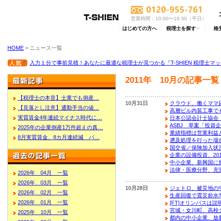
営業時間：10:00〜16:30（平日）
はじめての方へ
税理士を探す
格
HOME
> ニュース一覧
入力１分で事前見積！あなたに最適な税理士が見つかる『T-SHIEN 税理士マ
2011年 10月の記事一覧
【税理士の本音】士業でも倒産…
10月31日
クラウド、働くママ
【見落とし注意】通勤手当の値…
高層ビル内装工事で
実質賃金4年連続マイナス時代に…
日本公認会計士協会
ASBJ 草案「投資
2025年の企業倒産1万件超えの真…
業績指標は営業利益
8月実質賃金、8カ月連続減 パ…
遡及処理を行った場
国交省／保険加入状
企業の設備投資、20
中小企業、新興国に
法律・医療分野、充
2026年 04月 一覧
2026年 03月 一覧
10月28日
ジェトロ、被災地の
2026年 02月 一覧
生産回復で震災前水
2026年 01月 一覧
[FT]オリンパスは
宮城・女川町、高校
2025年 10月 一覧
都内の中小企業、放