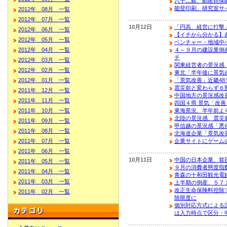
八十二銀、動産担保
能登印刷、研究室サ
2012年 08月 一覧
2012年 07月 一覧
10月12日
「円高、経営に打撃
2012年 06月 一覧
【イチから分かる】
2012年 05月 一覧
ベンチャー・地域中
2012年 04月 一覧
４～９月の建設業倒
チ
2012年 03月 一覧
関東経営者の景況感
2012年 02月 一覧
東北「半年後に景気
2012年 01月 一覧
「景気改善」近畿48
震災前と変わらず６
2011年 12月 一覧
中国地方の景況感改
2011年 11月 一覧
四国４県 景気「改善
2011年 10月 一覧
東海景況、半年前よ
北陸の景況感、震災
2011年 09月 一覧
甲信越の景況感「悪化
2011年 08月 一覧
北海道企業「景気改善
2011年 07月 一覧
企業サイトにゲーム
2011年 06月 一覧
10月11日
中国の日本企業、貧
2011年 05月 一覧
９月の消費者態度指数
2011年 04月 一覧
青森の十和田観光電
2011年 03月 一覧
上半期の倒産、５７
改正生命保険料控除
2011年 02月 一覧
除限度に
個別対応方式による
は入力時点で区分・