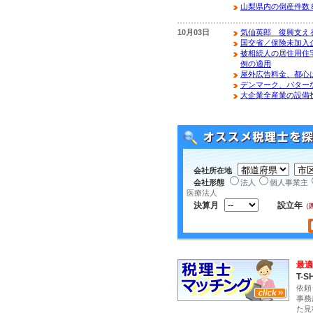
山梨県内の倒産件数
10月03日
気仙英郎 復興支え
国交省／保険未加入
被相続人の居住用住
例の適用
屋外広告料金、都心
デンマーク、バター
大企業全産業の設備投
会社所在地
会社形態
法人
個人事業主
医療法人
決算月
設立年
（
最適
T-S
依頼
事務
た見