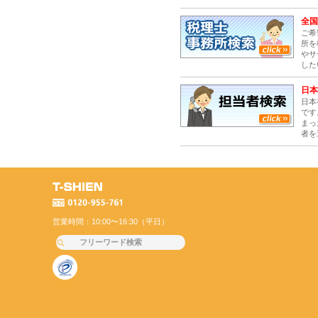
全国
ご希
所を
やサ
した
日本
日本
です
まっ
者を
営業時間：10:00〜16:30（平日）