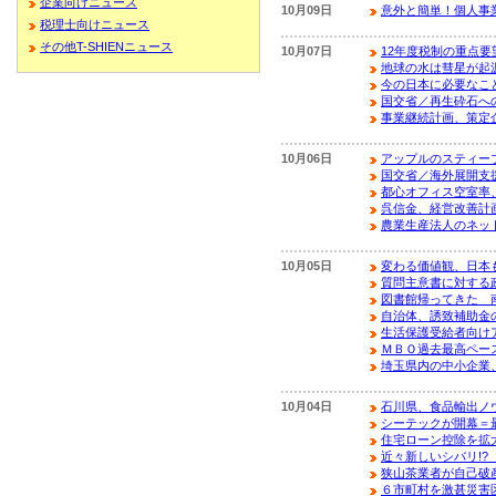
企業向けニュース
10月09日
意外と簡単！個人事
税理士向けニュース
その他T-SHIENニュース
10月07日
12年度税制の重点要
地球の水は彗星が起
今の日本に必要なこ
国交省／再生砕石へ
事業継続計画、策定
10月06日
アップルのスティー
国交省／海外展開支
都心オフィス空室率、
呉信金、経営改善計
農業生産法人のネッ
10月05日
変わる価値観、日本
質問主意書に対する
図書館帰ってきた 
自治体、誘致補助金
生活保護受給者向け
ＭＢＯ過去最高ペー
埼玉県内の中小企業
10月04日
石川県、食品輸出ノ
シーテックが開幕＝
住宅ローン控除を拡
近々新しいシバリ!
狭山茶業者が自己破
６市町村を激甚災害