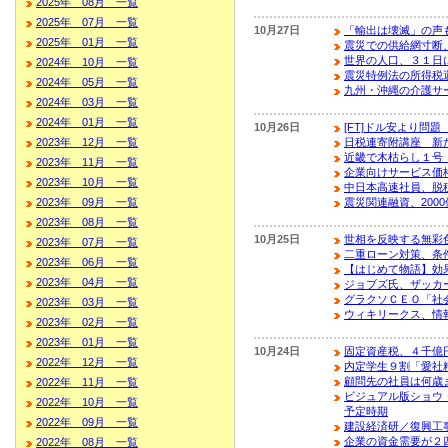
2025年 08月 一覧
2025年 07月 一覧
10月27日
「輸出は壊滅」の声
2025年 01月 一覧
震災での供給網寸断
世界の人口、３１日
2024年 10月 一覧
震災特例法の所得税
2024年 05月 一覧
九州・沖縄の介護サー
2024年 03月 一覧
2024年 01月 一覧
10月26日
[FT]ドル安より問
2023年 12月 一覧
日税連寄附講座 新
近畿で木枯らし１号
2023年 11月 一覧
企業向けサービス価格
2023年 10月 一覧
中日本高速社員、脱
2023年 09月 一覧
震災関連融資、200
2023年 08月 一覧
10月25日
世相を反映する無彩
2023年 07月 一覧
二重ローン対策、条
2023年 06月 一覧
【はじめて物語】効
2023年 04月 一覧
ジョブズ氏、ザッカ
グラクソＣＥＯ「社
2023年 03月 一覧
ウィキリークス、情
2023年 02月 一覧
2023年 01月 一覧
10月24日
固定資産税、４千億
2022年 12月 一覧
内定学生９割「愛社
顧問先の社員は何歳
2022年 11月 一覧
ビジュアル版ショウ
2022年 10月 一覧
予定時期
2022年 09月 一覧
建設経済研／復興工
企業の資金需要が２
2022年 08月 一覧