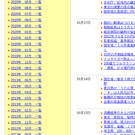
2020年 09月 一覧
文化庁／近現代の建
東京の測量の原点修
2020年 08月 一覧
国有地を直接貸し付
2020年 07月 一覧
2020年 06月 一覧
10月17日
面白い動画みつけま
2020年 05月 一覧
期限延長は１２月１
総合病院の歯科が金
2020年 04月 一覧
2011年３Ｑまでの
2020年 03月 一覧
監査役協 基準新設
2020年 02月 一覧
国交省／１０年度直
く
2020年 01月 一覧
10月の月例経済報
2019年 12月 一覧
インサイダー防止シ
2019年 11月 一覧
100歳でフルマラソ
「鹿島」が４億円所
2013年 08月 一覧
2013年 07月 一覧
10月14日
国交省／被災３県で
2013年 06月 一覧
野
2013年 05月 一覧
香川県が「うどん県
2013年 04月 一覧
「￥」は人民元記号
板橋区が独自の技術
2013年 03月 一覧
企業の資金調達コス
2013年 02月 一覧
2013年 01月 一覧
10月13日
消費税率引き上げ目
2012年 12月 一覧
東京・世田谷、毎時3
新規上場、底入れの
2012年 11月 一覧
名護市、金融・ＩＴ
2012年 10月 一覧
埼玉県、200～30
2012年 09月 一覧