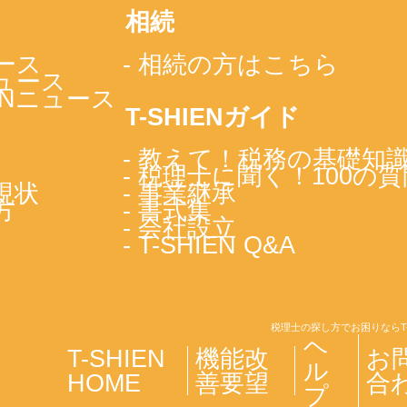
相続
ース
- 相続の方はこちら
ニュース
IENニュース
T-SHIENガイド
- 教えて！税務の基礎知
- 税理士に聞く！100の質
現状
- 事業継承
方
- 書式集
- 会社設立
- T-SHIEN Q&A
税理士の探し方でお困りならT
ヘ
T-SHIEN
機能改
お
ル
HOME
善要望
合
プ