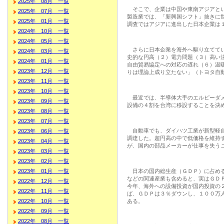
2025年 08月 一覧
そこで、企業は中国や東南アジアとい
2025年 07月 一覧
製造業では、「新興国シフト」抜きに
2025年 01月 一覧
調査ではアジアに進出した日本企業は
2024年 10月 一覧
2024年 05月 一覧
さらに日本企業を海外へ駆り立ててい
2024年 03月 一覧
史的な円高（２）電力問題（３）高い
2024年 01月 一覧
自由貿易協定への対応の遅れ（６）温
2023年 12月 一覧
りは理論上成り立たない」（トヨタ自
2023年 11月 一覧
2023年 10月 一覧
最近では、半導体大手のエルピーダメ
2023年 09月 一覧
設備の４割を台湾に移設することを決
2023年 08月 一覧
2023年 07月 一覧
自動車でも、ダイハツ工業が新型軽自
2023年 06月 一覧
調達した。超円高の中で低価格を維持
2023年 04月 一覧
が、国内の部品メーカーが仕事を失う
2023年 03月 一覧
2023年 02月 一覧
2023年 01月 一覧
日本の国内総生産（ＧＤＰ）に占める
などの関連産業も含めると、実はＧＤ
2022年 12月 一覧
今年、海外への設備投資が国内投資の
2022年 11月 一覧
ば、ＧＤＰは３％ダウンし、１００万
2022年 10月 一覧
ある。
2022年 09月 一覧
2022年 08月 一覧