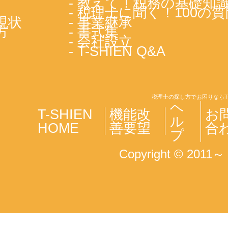
- 教えて！税務の基礎知
- 税理士に聞く！100の質
現状
- 事業継承
方
- 書式集
- 会社設立
- T-SHIEN Q&A
税理士の探し方でお困りならT
ヘ
T-SHIEN
機能改
お
ル
HOME
善要望
合
プ
Copyright © 2011～ T