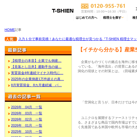
営業時間：10:00〜16:30（平日）
はじめての方へ
税理士を探す
格
HOME
記事
入力１分で事前見積！あなたに最適な税理士が見つかる『T-SHIEN 税理士マ
【イチから分かる】産業
【税理士の本音】士業でも倒産…
企業がものづくりの拠点を海外に移す
っている。「海外流出」の背景にあるの
【見落とし注意】通勤手当の値…
洞化の現状とその対策とは。（田端素
実質賃金4年連続マイナス時代に…
2025年の企業倒産1万件超えの真…
8月実質賃金、8カ月連続減 パ…
「空洞化と言うが、日本だけでは今の
2026年 04月 一覧
2026年 03月 一覧
ユニクロを展開するファーストリテイ
2026年 02月 一覧
る。さまざまな商品で国内市場はすで
2026年 01月 一覧
く先進国である米国や欧州も市場の大
2025年 10月 一覧