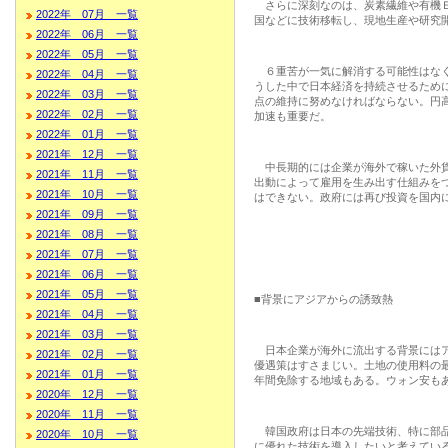
さらに深刻なのは、炭素繊維や有機Ｅ
2022年 07月 一覧
国などに技術移転し、現地生産や研究
2022年 06月 一覧
2022年 05月 一覧
６重苦が一気に解消する可能性はなく
2022年 04月 一覧
うした中で日本経済を持続させるため
2022年 03月 一覧
点の維持に努めなければならない。円
2022年 02月 一覧
加速も重要だ。
2022年 01月 一覧
2021年 12月 一覧
中長期的には企業が海外で稼いた外貨
2021年 11月 一覧
出動によって雇用を生み出す仕組みを
2021年 10月 一覧
はできない。政府には再び投資を国内
2021年 09月 一覧
2021年 08月 一覧
2021年 07月 一覧
2021年 06月 一覧
2021年 05月 一覧
■背景にアジアからの誘致熱
2021年 04月 一覧
2021年 03月 一覧
日本企業が海外に流出する背景にはア
2021年 02月 一覧
優遇策はすさまじい。土地の使用料の
2021年 01月 一覧
年間免除する地域もある。ウォン安も
2020年 12月 一覧
2020年 11月 一覧
韓国政府は日本の先端技術、特に部品
2020年 10月 一覧
に優れた技術を導入したいと考えてい