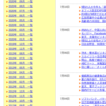
2020年 09月 一覧
2020年 08月 一覧
7月10日
9割の人が今年も「
オフィス防災EXPO
2020年 07月 一覧
約4割がWEBでガセ
2020年 06月 一覧
広告関連中小企業の
2020年 05月 一覧
高齢者の水頭症、国
2020年 04月 一覧
2020年 03月 一覧
7月09日
ANAなど、中国人向
モバゲー、Facebo
2020年 02月 一覧
楽天、太陽光ビジネ
2020年 01月 一覧
8割以上の女性がブ
2019年 12月 一覧
日比谷野音、90周
2019年 11月 一覧
7月06日
浄水・整水器ビジネス
2013年 08月 一覧
スカイツリー当日券
2013年 07月 一覧
岡山、島根で婚活ツ
2013年 06月 一覧
ABCマート、米靴製
目に優しい「さくら色
2013年 05月 一覧
2013年 04月 一覧
7月05日
催眠商法の健康食品
2013年 03月 一覧
夏の海外旅行、8月
2013年 02月 一覧
自然放射線と人災放
楽天、電子ブックリ
2013年 01月 一覧
国内ITサービス市場
2012年 12月 一覧
2012年 11月 一覧
7月04日
ソフトバンク、パケ
2012年 10月 一覧
旧万世橋駅遺構を歴
2012年 09月 一覧
ヤフー、「震災がれ