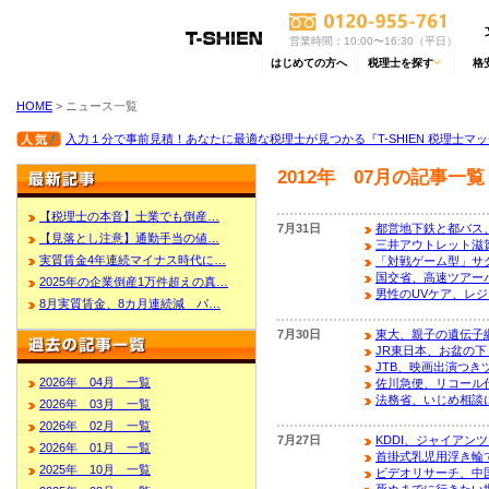
営業時間：10:00〜16:30（平日）
はじめての方へ
税理士を探す
格
HOME
> ニュース一覧
入力１分で事前見積！あなたに最適な税理士が見つかる『T-SHIEN 税理士マ
2012年 07月の記事一覧
【税理士の本音】士業でも倒産…
7月31日
都営地下鉄と都バス、T
【見落とし注意】通勤手当の値…
三井アウトレット滋
実質賃金4年連続マイナス時代に…
「対戦ゲーム型」サ
国交省、高速ツアー
2025年の企業倒産1万件超えの真…
男性のUVケア、レ
8月実質賃金、8カ月連続減 パ…
7月30日
東大、親子の遺伝子
JR東日本、お盆の下
JTB、映画出演つき
2026年 04月 一覧
佐川急便、リコール
法務省、いじめ相談
2026年 03月 一覧
2026年 02月 一覧
7月27日
KDDI、ジャイアン
2026年 01月 一覧
首掛式乳児用浮き輪
2025年 10月 一覧
ビデオリサーチ、中