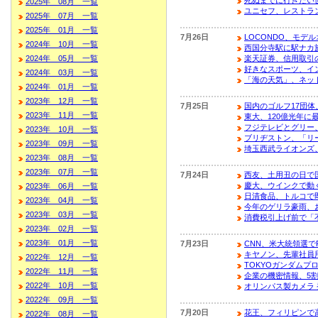
死ぬまでに行きたい
2025年 08月 一覧
ユニセフ、レストラ
2025年 07月 一覧
2025年 01月 一覧
7月26日
LOCONDO、モデ
2024年 10月 一覧
西国分寺駅に駅ナカ
2024年 05月 一覧
楽天証券、信用取引
好きなスポーツ、イ
2024年 03月 一覧
「海の天気」、ネッ
2024年 01月 一覧
2023年 12月 一覧
7月25日
国内のゴルフ17団体
2023年 11月 一覧
東大、120億光年に
フジテレビとグリー
2023年 10月 一覧
ブリヂストン、「リ
2023年 09月 一覧
埼玉西武ライオンズ
2023年 08月 一覧
2023年 07月 一覧
7月24日
西友、土用丑の日で
慶大、ウインクで動
2023年 06月 一覧
日清食品、トルコで
2023年 04月 一覧
今年のゲリラ豪雨、
2023年 03月 一覧
消費税引上げ前で「
2023年 02月 一覧
2023年 01月 一覧
7月23日
CNN、米大統領選でF
キヤノン、先輩社員
2022年 12月 一覧
TOKYOガンダムプ
2022年 11月 一覧
企業の機密情報、5
2022年 10月 一覧
オリンパス製カメラ
2022年 09月 一覧
7月20日
花王、フィリピンで
2022年 08月 一覧