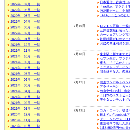
日本通信、音声付SI
2022年 07月 一覧
「radiko」でラジオN
2022年 06月 一覧
PSP用ゲーム、中身
JAXA、「こうのと
2022年 05月 一覧
2022年 04月 一覧
7月19日
ロンドン五輪、一般
2022年 03月 一覧
三井住友銀行装った
2022年 02月 一覧
カーシェアリング市
2022年 01月 一覧
乾燥時間ゼロのマニ
お盆の高速渋滞予測、
2021年 12月 一覧
2021年 11月 一覧
7月18日
東京駅に新エキナカ
2021年 10月 一覧
セブン銀行、ブラジ
2021年 09月 一覧
東大、「てんかん」
ミニストップ、イン
2021年 08月 一覧
間食好きな人、恋愛
2021年 07月 一覧
2021年 06月 一覧
7月12日
脱走フンボルトペン
2021年 05月 一覧
アラサー向け「ガー
独身女性の8割、出
2021年 04月 一覧
「日本のベストビーチ
2021年 03月 一覧
美少女コンテストで
2021年 02月 一覧
2021年 01月 一覧
7月11日
コカ・コーラ、被災
2020年 12月 一覧
日本初のFaceboo
グリーンハウス、LE
2020年 11月 一覧
東京都内で風しん患
2020年 10月 一覧
1兆6,550億円分の