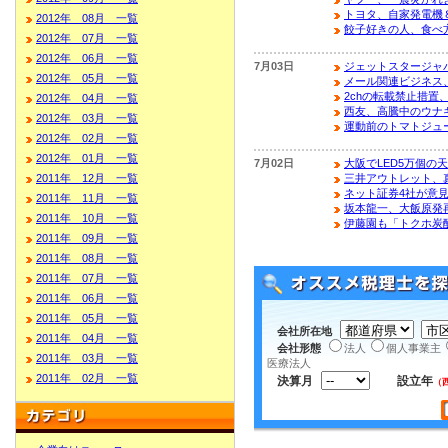
トヨタ、自家発電機
2012年 08月 一覧
餃子好きの人、食べ
2012年 07月 一覧
2012年 06月 一覧
7月03日
ジェットスタージャ
2012年 05月 一覧
メール関連ビジネス、
2chの転載禁止措置
2012年 04月 一覧
西友、高騰中のウナ
2012年 03月 一覧
運動前のトマトジュ
2012年 02月 一覧
2012年 01月 一覧
7月02日
大阪でLED5万個の
2011年 12月 一覧
三井アウトレット、
ネット証券4社が意
2011年 11月 一覧
坂本龍一、大飯原発
2011年 10月 一覧
伊藤園も「トクホ炭
2011年 09月 一覧
2011年 08月 一覧
2011年 07月 一覧
2011年 06月 一覧
2011年 05月 一覧
会社所在地
2011年 04月 一覧
会社形態
法人
個人事業主
2011年 03月 一覧
医療法人
2011年 02月 一覧
決算月
設立年
（