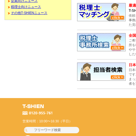
企業向けニュース
最適
税理士向けニュース
T-S
その他T-SHIENニュース
依頼
事務
た見
全国
ご希
所を
やサ
した
日本
日本
です
まっ
者を
営業時間：10:00〜16:30（平日）