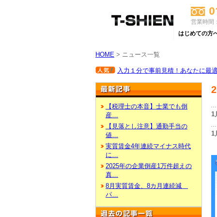
営業時間：
はじめての方
HOME
> ニュース一覧
入力１分で事前見積！あなたに最適な
【税理士の本音】士業でも倒
1
産…
【見落とし注意】通勤手当の
1
値…
実質賃金4年連続マイナス時代
に…
2025年の企業倒産1万件超えの
真…
8月実質賃金、8カ月連続減
パ…