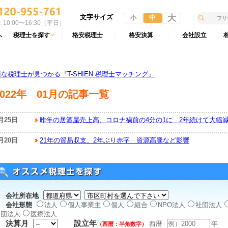
文字サイズ
大
中
小
10:00〜16:30（平日）
へ
税理士を探す
格安税理士
格安決算
会社設立
税理士が見つかる『T-SHIEN 税理士マッチング』
2022年 01月の記事一覧
月25日
昨年の居酒屋売上高、コロナ禍前の4分の1に 2年続けて大幅
月20日
21年の貿易収支、2年ぶり赤字 資源高騰など影響
会社所在地
会社形態
法人
個人事業主
個人
組合
NPO法人
社団法人
団法人
医療法人
決算月
設立年
西暦
年
（西暦：半角数字）