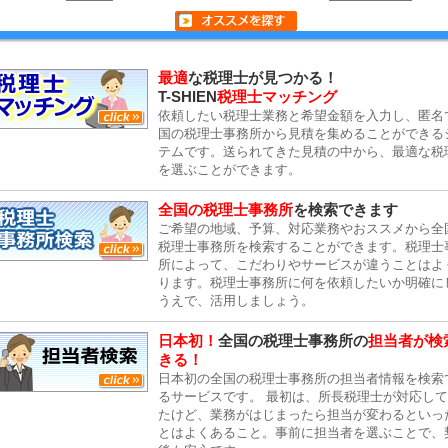
最適
な税理士が見つかる！
T-SHIEN
税理士マッチング
依頼したい税理士業務と希望金額を入力し、匿名
国の税理士事務所から見積を集めることができる
テムです。送られてきた見積の中から、最適な税
を選ぶことができます。
全国の税理士事務所
を検索できます
ご希望の地域、予算、対応業務やおススメから全
税理士事務所を検索することができます。税理士
所によって、こだわりやサービスが違うことはよ
ります。税理士事務所に何を依頼したいか明確に
うえで、活用しましょう。
日本初！
全国の税理士事務所の
担当者が検
きる！
日本初の全国の税理士事務所の担当者情報を検索
るサービスです。 最初は、所長税理士が対応し
たけど、業務がはじまったら担当が変わるといっ
とはよくあること。事前に担当者を選ぶことで、