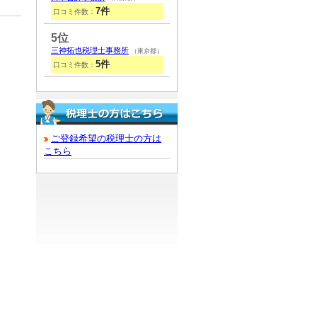
7件
口コミ件数：
5位
三神拓也税理士事務所
（東京都）
5件
口コミ件数：
ご登録希望の税理士の方は
こちら