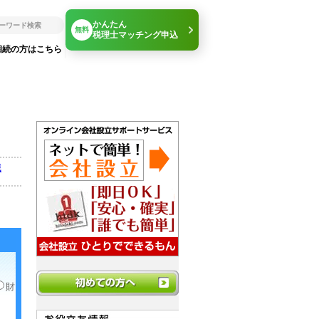
かんたん
無料
税理士マッチング申込
相続の方はこちら
減
財