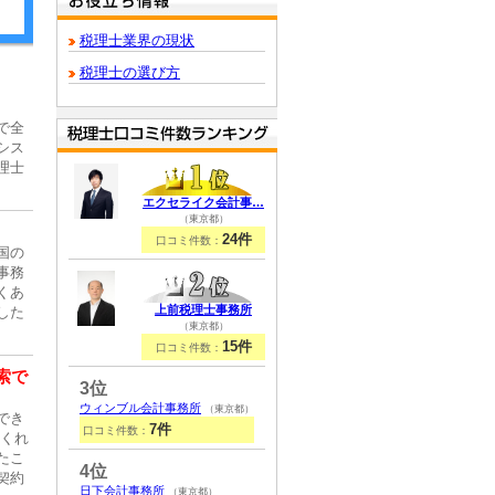
税理士業界の現状
税理士の選び方
で全
シス
理士
エクセライク会計事…
（東京都）
24件
口コミ件数：
国の
事務
くあ
上前税理士事務所
した
（東京都）
15件
口コミ件数：
索で
3位
ウィンブル会計事務所
（東京都）
でき
7件
口コミ件数：
てくれ
たこ
4位
契約
日下会計事務所
（東京都）