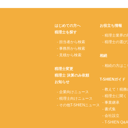
はじめての方へ
お役立ち情報
税理士を探す
- 税理士業界の
- 担当者から検索
- 税理士の選び
- 事務所から検索
- 見積から検索
相続
- 相続の方はこ
税理士変更
税理士 決算のみ依頼
T-SHIENガイド
お知らせ
- 教えて！税
- 企業向けニュース
- 税理士に聞く
- 税理士向けニュース
- 事業継承
- その他T-SHIENニュース
- 書式集
- 会社設立
- T-SHIEN Q&