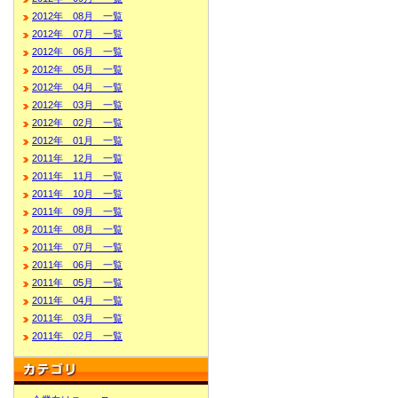
2012年 08月 一覧
2012年 07月 一覧
2012年 06月 一覧
2012年 05月 一覧
2012年 04月 一覧
2012年 03月 一覧
2012年 02月 一覧
2012年 01月 一覧
2011年 12月 一覧
2011年 11月 一覧
2011年 10月 一覧
2011年 09月 一覧
2011年 08月 一覧
2011年 07月 一覧
2011年 06月 一覧
2011年 05月 一覧
2011年 04月 一覧
2011年 03月 一覧
2011年 02月 一覧