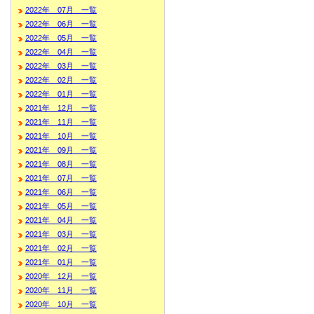
2022年 07月 一覧
2022年 06月 一覧
2022年 05月 一覧
2022年 04月 一覧
2022年 03月 一覧
2022年 02月 一覧
2022年 01月 一覧
2021年 12月 一覧
2021年 11月 一覧
2021年 10月 一覧
2021年 09月 一覧
2021年 08月 一覧
2021年 07月 一覧
2021年 06月 一覧
2021年 05月 一覧
2021年 04月 一覧
2021年 03月 一覧
2021年 02月 一覧
2021年 01月 一覧
2020年 12月 一覧
2020年 11月 一覧
2020年 10月 一覧