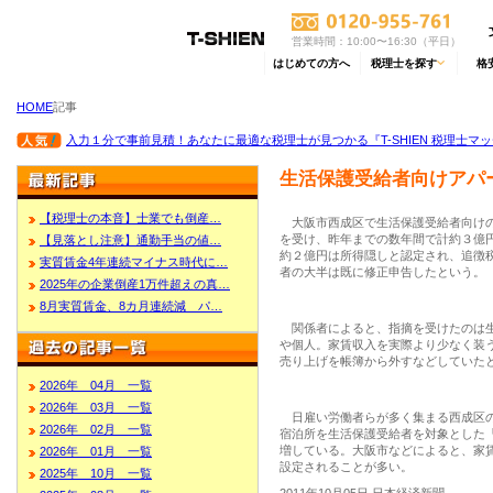
営業時間：10:00〜16:30（平日）
はじめての方へ
税理士を探す
格
HOME
記事
入力１分で事前見積！あなたに最適な税理士が見つかる『T-SHIEN 税理士マ
生活保護受給者向けアパ
【税理士の本音】士業でも倒産…
大阪市西成区で生活保護受給者向けの
を受け、昨年までの数年間で計約３億
【見落とし注意】通勤手当の値…
約２億円は所得隠しと認定され、追徴
実質賃金4年連続マイナス時代に…
者の大半は既に修正申告したという。
2025年の企業倒産1万件超えの真…
8月実質賃金、8カ月連続減 パ…
関係者によると、指摘を受けたのは生
や個人。家賃収入を実際より少なく装
売り上げを帳簿から外すなどしていた
2026年 04月 一覧
2026年 03月 一覧
日雇い労働者らが多く集まる西成区の
2026年 02月 一覧
宿泊所を生活保護受給者を対象とした
増している。大阪市などによると、家
2026年 01月 一覧
設定されることが多い。
2025年 10月 一覧
2011年10月05日 日本経済新聞