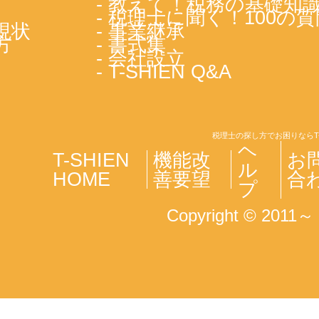
- 教えて！税務の基礎知
- 税理士に聞く！100の質
現状
- 事業継承
方
- 書式集
- 会社設立
- T-SHIEN Q&A
税理士の探し方でお困りならT
ヘ
T-SHIEN
機能改
お
ル
HOME
善要望
合
プ
Copyright © 2011～ T