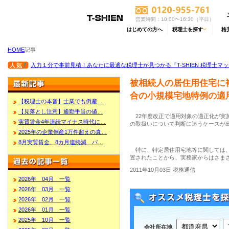
営業時間：10:00〜16:30（平日）
はじめての方へ
税理士を探す
格
HOME
記事
入力１分で事前見積！あなたに最適な税理士が見つかる『T-SHIEN 税理士マ
被相続人の居住用住宅に
合の小規模宅地特例の適
【税理士の本音】士業でも倒産…
【見落とし注意】通勤手当の値…
22年度改正で適用対象の適正化が実
実質賃金4年連続マイナス時代に…
の取扱いについて判断に迷うケースが
2025年の企業倒産1万件超えの真…
8月実質賃金、8カ月連続減 パ…
特に、特定居住用宅地等に関しては、
置されたことから、実務家からはさま
2011年10月03日 税務通信
2026年 04月 一覧
2026年 03月 一覧
2026年 02月 一覧
2026年 01月 一覧
2025年 10月 一覧
会社所在地