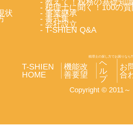
- 教えて！税務の基礎知
- 税理士に聞く！100の質
現状
- 事業継承
方
- 書式集
- 会社設立
- T-SHIEN Q&A
税理士の探し方でお困りならT
ヘ
T-SHIEN
機能改
お
ル
HOME
善要望
合
プ
Copyright © 2011～ T