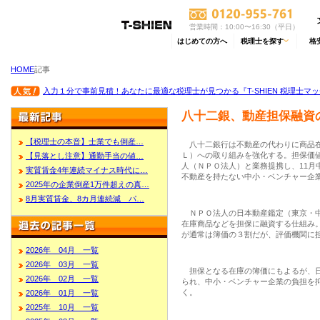
営業時間：10:00〜16:30（平日）
はじめての方へ
税理士を探す
格
HOME
記事
入力１分で事前見積！あなたに最適な税理士が見つかる『T-SHIEN 税理士マ
八十二銀、動産担保融資
【税理士の本音】士業でも倒産…
八十二銀行は不動産の代わりに商品在
Ｌ）への取り組みを強化する。担保価
【見落とし注意】通勤手当の値…
人（ＮＰＯ法人）と業務提携し、11月
実質賃金4年連続マイナス時代に…
不動産を持たない中小・ベンチャー企
2025年の企業倒産1万件超えの真…
8月実質賃金、8カ月連続減 パ…
ＮＰＯ法人の日本動産鑑定（東京・中
在庫商品などを担保に融資する仕組み
が通常は簿価の３割だが、評価機関に
2026年 04月 一覧
2026年 03月 一覧
担保となる在庫の簿価にもよるが、日
2026年 02月 一覧
られ、中小・ベンチャー企業の負担を
く。
2026年 01月 一覧
2025年 10月 一覧