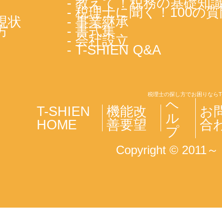
- 教えて！税務の基礎知
- 税理士に聞く！100の質
現状
- 事業継承
方
- 書式集
- 会社設立
- T-SHIEN Q&A
税理士の探し方でお困りならT
ヘ
T-SHIEN
機能改
お
ル
HOME
善要望
合
プ
Copyright © 2011～ T