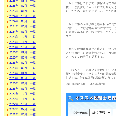
2025年 08月 一覧
八十二銀はこれまで、担保査定で豊富
2025年 07月 一覧
代田）と提携してＡＢＬに取り組んでき
2025年 01月 一覧
だったため、資金力に乏しい中小が利
2024年 10月 一覧
2024年 05月 一覧
八十二銀の売掛債権と動産担保の両方を
2024年 03月 一覧
52億円で、件数は地方銀行の中でもト
2024年 01月 一覧
た融資であるため、特に中小・ベンチ
えた。
2023年 12月 一覧
2023年 11月 一覧
2023年 10月 一覧
県内では酒造業者が在庫として持って
2023年 09月 一覧
どを担保にした融資実績がある。今後
どでＡＢＬの活用を提案する。
2023年 08月 一覧
2023年 07月 一覧
2023年 06月 一覧
日銀もＡＢＬの強化を後押ししている
2023年 04月 一覧
新たに設定することを６月の金融政策
供給では、計381億円の融資額のうち
2023年 03月 一覧
2023年 02月 一覧
2011年10月13日 日本経済新聞
2023年 01月 一覧
2022年 12月 一覧
2022年 11月 一覧
2022年 10月 一覧
2022年 09月 一覧
会社所在地
2022年 08月 一覧