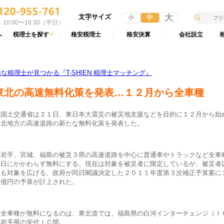
文字サイズ
大
中
小
10:00〜16:30（平日）
へ
税理士を探す
格安税理士
格安決算
会社設立
税理士が見つかる『T-SHIEN 税理士マッチング』
東北の高速無料化策を発表…１２月から全車種
国土交通省は２１日、東日本大震災の被災地支援などを目的に１２月から始
東北地方の高速道路の新たな無料化策を発表した。
岩手、宮城、福島の被災３県の高速道路を中心に普通車やトラックなど全車
曜日にかかわらず無料にする。現在は対象を被災者に限定しているが、被災者
にも対象を広げる。政府が同日閣議決定した２０１１年度第３次補正予算案に
０億円の予算が計上された。
全車種が無料になるのは、東北道では、福島県の白河インターチェンジ（Ｉ
―岩手県の安代ＩＣ間。