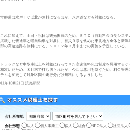
常磐道は水戸ＩＣ以北が無料になるほか、八戸道なども対象になる。
これに加えて、土日・祝日は観光振興のため、ＥＴＣ（自動料金収受システ
を搭載した普通車と軽自動車を対象に、被災３県を含めた東北地方全体と新潟
一部の高速道路を無料にする。２０１２年３月末までの実施を予定している。
トラックなど中型車以上を対象に行ってきた高速無料化は制度を悪用するケ
が相次いだため、８月末で打ち切られたが、今回は悪用を防ぐため、料金管理
ステムを変更して対象区間の走行分だけ無料になるようにした。
011年10月21日 読売新聞
会社所在地
会社形態
法人
個人事業主
個人
組合
NPO法人
社団法人