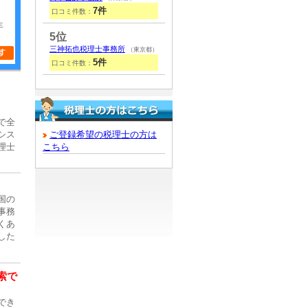
7件
口コミ件数：
年
5位
三神拓也税理士事務所
（東京都）
5件
口コミ件数：
で全
シス
ご登録希望の税理士の方は
理士
こちら
国の
事務
くあ
した
索で
でき