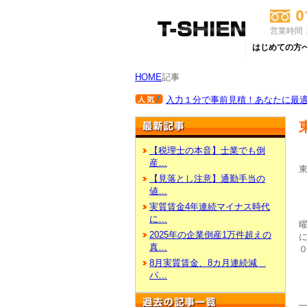
営業時間：
はじめての方
HOME
記事
入力１分で事前見積！あなたに最適な
【税理士の本音】士業でも倒
産…
【見落とし注意】通勤手当の
値…
実質賃金4年連続マイナス時代
に…
2025年の企業倒産1万件超えの
真…
8月実質賃金、8カ月連続減
パ…