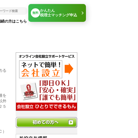
かんたん
無料
税理士マッチング申込
相続の方はこちら
める
種を
以外
２５
Ｃ）