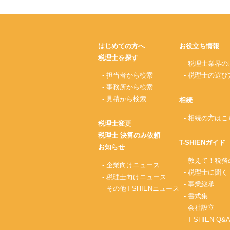
はじめての方へ
お役立ち情報
税理士を探す
- 税理士業界の
- 担当者から検索
- 税理士の選び
- 事務所から検索
- 見積から検索
相続
- 相続の方はこ
税理士変更
税理士 決算のみ依頼
T-SHIENガイド
お知らせ
- 教えて！税
- 企業向けニュース
- 税理士に聞く
- 税理士向けニュース
- 事業継承
- その他T-SHIENニュース
- 書式集
- 会社設立
- T-SHIEN Q&