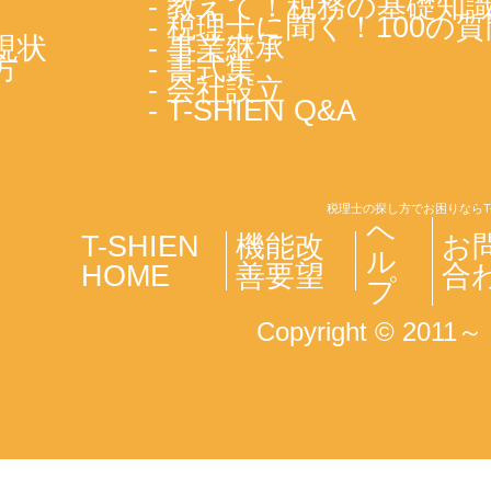
- 教えて！税務の基礎知
- 税理士に聞く！100の質
現状
- 事業継承
方
- 書式集
- 会社設立
- T-SHIEN Q&A
税理士の探し方でお困りならT
ヘ
T-SHIEN
機能改
お
ル
HOME
善要望
合
プ
Copyright © 2011～ T