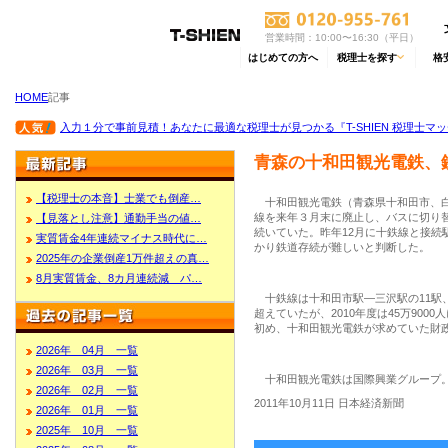
営業時間：10:00〜16:30（平日）
はじめての方へ
税理士を探す
格
HOME
記事
入力１分で事前見積！あなたに最適な税理士が見つかる『T-SHIEN 税理士マ
青森の十和田観光電鉄、
【税理士の本音】士業でも倒産…
十和田観光電鉄（青森県十和田市、白
線を来年３月末に廃止し、バスに切り
【見落とし注意】通勤手当の値…
続いていた。昨年12月に十鉄線と接続
実質賃金4年連続マイナス時代に…
かり鉄道存続が難しいと判断した。
2025年の企業倒産1万件超えの真…
8月実質賃金、8カ月連続減 パ…
十鉄線は十和田市駅―三沢駅の11駅、
超えていたが、2010年度は45万90
初め、十和田観光電鉄が求めていた財
2026年 04月 一覧
2026年 03月 一覧
十和田観光電鉄は国際興業グループ。
2026年 02月 一覧
2011年10月11日 日本経済新聞
2026年 01月 一覧
2025年 10月 一覧