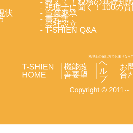
- 教えて！税務の基礎知
- 税理士に聞く！100の質
現状
- 事業継承
方
- 書式集
- 会社設立
- T-SHIEN Q&A
税理士の探し方でお困りならT
ヘ
T-SHIEN
機能改
お
ル
HOME
善要望
合
プ
Copyright © 2011～ T