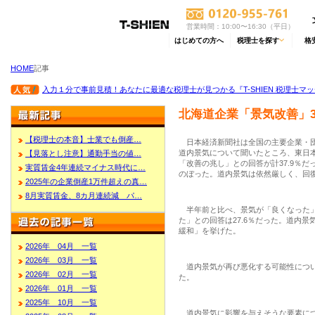
営業時間：10:00〜16:30（平日）
はじめての方へ
税理士を探す
格
HOME
記事
入力１分で事前見積！あなたに最適な税理士が見つかる『T-SHIEN 税理士マ
北海道企業「景気改善」3
【税理士の本音】士業でも倒産…
日本経済新聞社は全国の主要企業・団
道内景気について聞いたところ、東日
【見落とし注意】通勤手当の値…
「改善の兆し」との回答が計37.9％だ
実質賃金4年連続マイナス時代に…
のぼった。道内景気は依然厳しく、回
2025年の企業倒産1万件超えの真…
8月実質賃金、8カ月連続減 パ…
半年前と比べ、景気が「良くなった」と
た」との回答は27.6％だった。道内景
緩和」を挙げた。
2026年 04月 一覧
2026年 03月 一覧
道内景気が再び悪化する可能性について
2026年 02月 一覧
た。
2026年 01月 一覧
2025年 10月 一覧
道内景気に影響を与えそうな要素につい