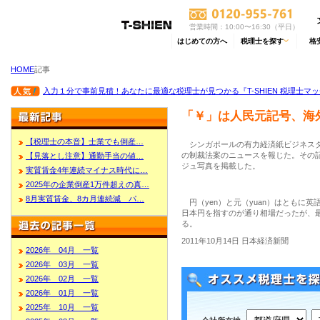
営業時間：10:00〜16:30（平日）
はじめての方へ
税理士を探す
格
HOME
記事
入力１分で事前見積！あなたに最適な税理士が見つかる『T-SHIEN 税理士マ
「￥」は人民元記号、海
【税理士の本音】士業でも倒産…
シンガポールの有力経済紙ビジネスタ
の制裁法案のニュースを報じた。その
【見落とし注意】通勤手当の値…
ジュ写真を掲載した。
実質賃金4年連続マイナス時代に…
2025年の企業倒産1万件超えの真…
8月実質賃金、8カ月連続減 パ…
円（yen）と元（yuan）はともに
日本円を指すのが通り相場だったが、
る。
2011年10月14日 日本経済新聞
2026年 04月 一覧
2026年 03月 一覧
2026年 02月 一覧
2026年 01月 一覧
2025年 10月 一覧