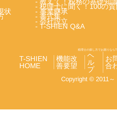
- 教えて！税務の基礎知
- 税理士に聞く！100の質
現状
- 事業継承
方
- 書式集
- 会社設立
- T-SHIEN Q&A
税理士の探し方でお困りならT
ヘ
T-SHIEN
機能改
お
ル
HOME
善要望
合
プ
Copyright © 2011～ T