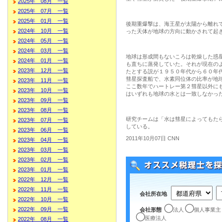
2025年 08月 一覧
2025年 07月 一覧
2025年 01月 一覧
後期重爆撃は、海王星が太陽から離れ
2024年 10月 一覧
った天体が地球の方向に動かされて起
2024年 05月 一覧
2024年 03月 一覧
地球は形成間もないころは乾燥した惑
2024年 01月 一覧
も直ちに蒸発していた。それが現在の
2023年 12月 一覧
たとする説が１９５０年代から６０年
彗星探査船で、水素同位体の比率が地
2023年 11月 一覧
ここ数年でハートレー第２彗星以外に
2023年 10月 一覧
はいずれも地球の水とは一致しなかっ
2023年 09月 一覧
2023年 08月 一覧
研究チームは「水は彗星によってもた
2023年 07月 一覧
している。
2023年 06月 一覧
2011年10月07日 CNN
2023年 04月 一覧
2023年 03月 一覧
2023年 02月 一覧
2023年 01月 一覧
2022年 12月 一覧
2022年 11月 一覧
会社所在地
2022年 10月 一覧
2022年 09月 一覧
会社形態
法人
個人事業主
医療法人
2022年 08月 一覧