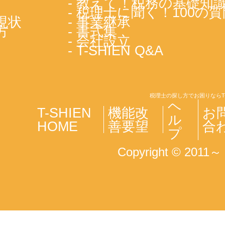
- 教えて！税務の基礎知
- 税理士に聞く！100の質
現状
- 事業継承
方
- 書式集
- 会社設立
- T-SHIEN Q&A
税理士の探し方でお困りならT
ヘ
T-SHIEN
機能改
お
ル
HOME
善要望
合
プ
Copyright © 2011～ T