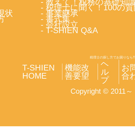
- 教えて！税務の基礎知
- 税理士に聞く！100の質
現状
- 事業継承
方
- 書式集
- 会社設立
- T-SHIEN Q&A
税理士の探し方でお困りならT
ヘ
T-SHIEN
機能改
お
ル
HOME
善要望
合
プ
Copyright © 2011～ T