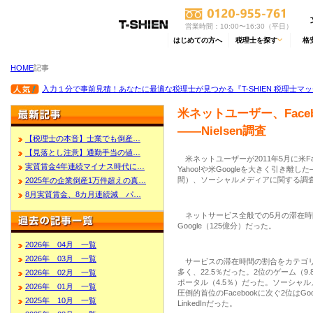
営業時間：10:00〜16:30（平日）
はじめての方へ
税理士を探す
格
HOME
記事
入力１分で事前見積！あなたに最適な税理士が見つかる『T-SHIEN 税理士マ
米ネットユーザー、Face
――Nielsen調査
【税理士の本音】士業でも倒産…
【見落とし注意】通勤手当の値…
米ネットユーザーが2011年5月に米Fa
実質賃金4年連続マイナス時代に…
Yahoo!や米Googleを大きく引き離した
間）、ソーシャルメディアに関する調
2025年の企業倒産1万件超えの真…
8月実質賃金、8カ月連続減 パ…
ネットサービス全般での5月の滞在時間ラ
Google（125億分）だった。
2026年 04月 一覧
2026年 03月 一覧
サービスの滞在時間の割合をカテゴリ
多く、22.5％だった。2位のゲーム（9
2026年 02月 一覧
ポータル（4.5％）だった。ソーシャ
2026年 01月 一覧
圧倒的首位のFacebookに次ぐ2位はGoogl
2025年 10月 一覧
LinkedInだった。