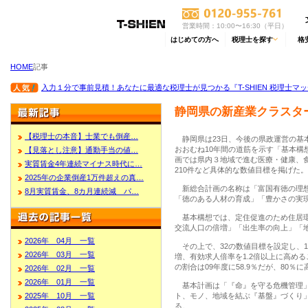
営業時間：10:00〜16:30（平日）
はじめての方へ
税理士を探す
格
HOME
記事
入力１分で事前見積！あなたに最適な税理士が見つかる『T-SHIEN 税理士マ
静岡県の新産業クラスター
【税理士の本音】士業でも倒産…
静岡県は23日、今後の県政運営の基本
おおむね10年間の道筋を示す「基本構
【見落とし注意】通勤手当の値…
画では県内３地域で進む医療・健康、
実質賃金4年連続マイナス時代に…
210件など具体的な数値目標を掲げた。
2025年の企業倒産1万件超えの真…
新総合計画の名称は「富国有徳の理想
8月実質賃金、8カ月連続減 パ…
「徳のある人材の育成」「豊かさの実
基本構想では、定住促進のため住居環
交流人口の倍増」「出生率の向上」「
2026年 04月 一覧
その上で、32の数値目標を設定し、10
2026年 03月 一覧
増、有効求人倍率を1.2倍以上に高め
の割合は09年度に58.9％だが、80％
2026年 02月 一覧
2026年 01月 一覧
基本計画は「『命』を守る危機管理」
2025年 10月 一覧
ト、モノ、地域を結ぶ『基盤』づくり」
る。