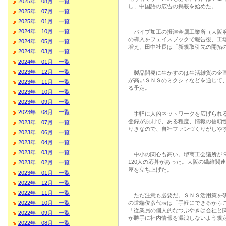
2025年 08月 一覧
し、中国語の広告の掲載を始めた。
2025年 07月 一覧
2025年 01月 一覧
2024年 10月 一覧
パイプ加工の摂津金属工業所（大阪府
の導入をフェイスブックで報告後、工
2024年 05月 一覧
増え、田中社長は「新規取引先の開拓
2024年 03月 一覧
2024年 01月 一覧
2023年 12月 一覧
製品開発に生かすのは生活雑貨の企画
が高いＳＮＳのミクシィなどを通じて
2023年 11月 一覧
る予定。
2023年 10月 一覧
2023年 09月 一覧
2023年 08月 一覧
手軽に人的ネットワークを広げられる
登録が原則で、ある程度、情報の信頼
2023年 07月 一覧
りきなので、自社ファンづくりがしや
2023年 06月 一覧
2023年 04月 一覧
2023年 03月 一覧
中小の関心も高い。堺商工会議所が９
120人の応募があった。大阪の繊維関
2023年 02月 一覧
座を立ち上げた。
2023年 01月 一覧
2022年 12月 一覧
2022年 11月 一覧
ただ注意も必要だ。ＳＮＳ活用策を研
2022年 10月 一覧
の道端俊彦代表は「手軽にできるから
「従業員の個人的なつぶやきは会社と
2022年 09月 一覧
が勝手に社内情報を漏洩しないよう規
2022年 08月 一覧