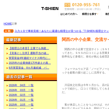
営業時間：10:00〜16:30（平日）
はじめての方へ
税理士を探す
格
HOME
記事
入力１分で事前見積！あなたに最適な税理士が見つかる『T-SHIEN 税理士マ
関西の中小企業、交流サ
【税理士の本音】士業でも倒産…
関西の中小企業で交流サイト（ＳＮＳ
ってきた。ＳＮＳの口コミによる営業
【見落とし注意】通勤手当の値…
効率化など多様だ。各社が抱える経営
実質賃金4年連続マイナス時代に…
2025年の企業倒産1万件超えの真…
8月実質賃金、8カ月連続減 パ…
フォーマルウエア店「ノービアノービ
ックを顧客の掘り起こしに活用する。
川辺友之社長は今年１月から、店の話
2026年 04月 一覧
ックで紹介し、口コミで宣伝してくれ
2026年 03月 一覧
だ。
2026年 02月 一覧
2026年 01月 一覧
2025年 10月 一覧
客が来店したことをつぶやけば、その
割り引くサービスもある。同社はフェ