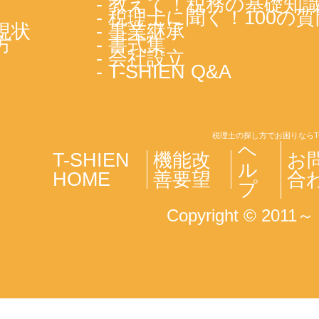
- 教えて！税務の基礎知
- 税理士に聞く！100の質
現状
- 事業継承
方
- 書式集
- 会社設立
- T-SHIEN Q&A
税理士の探し方でお困りならT
ヘ
T-SHIEN
機能改
お
ル
HOME
善要望
合
プ
Copyright © 2011～ T