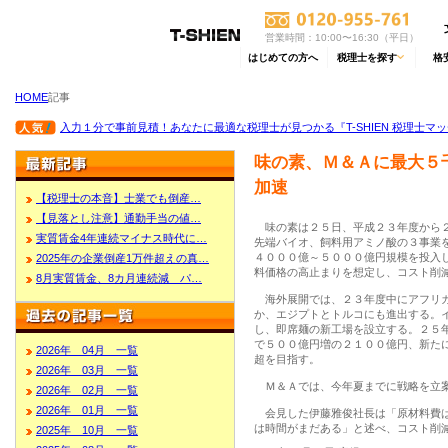
営業時間：10:00〜16:30（平日）
はじめての方へ
税理士を探す
格
HOME
記事
入力１分で事前見積！あなたに最適な税理士が見つかる『T-SHIEN 税理士マ
味の素、Ｍ＆Ａに最大５
加速
【税理士の本音】士業でも倒産…
【見落とし注意】通勤手当の値…
味の素は２５日、平成２３年度から２
実質賃金4年連続マイナス時代に…
先端バイオ、飼料用アミノ酸の３事業
４０００億～５０００億円規模を投入
2025年の企業倒産1万件超えの真…
料価格の高止まりを想定し、コスト削
8月実質賃金、8カ月連続減 パ…
海外展開では、２３年度中にアフリカ
か、エジプトとトルコにも進出する。
し、即席麺の新工場を設立する。２５
で５００億円増の２１００億円、新た
2026年 04月 一覧
超を目指す。
2026年 03月 一覧
Ｍ＆Ａでは、今年夏までに戦略を立案
2026年 02月 一覧
2026年 01月 一覧
会見した伊藤雅俊社長は「原材料費は
は時間がまだある」と述べ、コスト削
2025年 10月 一覧