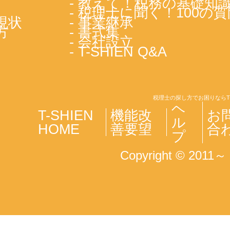
- 教えて！税務の基礎知
- 税理士に聞く！100の質
現状
- 事業継承
方
- 書式集
- 会社設立
- T-SHIEN Q&A
税理士の探し方でお困りならT
ヘ
T-SHIEN
機能改
お
ル
HOME
善要望
合
プ
Copyright © 2011～ T