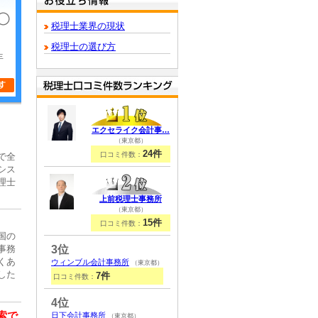
税理士業界の現状
税理士の選び方
年
エクセライク会計事…
（東京都）
24件
口コミ件数：
で全
シス
理士
上前税理士事務所
（東京都）
15件
口コミ件数：
国の
3位
事務
くあ
ウィンブル会計事務所
（東京都）
した
7件
口コミ件数：
4位
索で
日下会計事務所
（東京都）