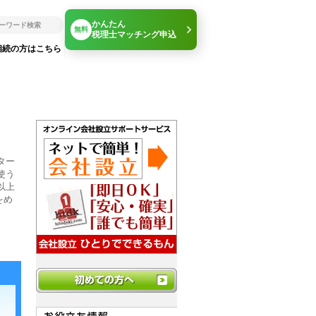
かんたん
無料
税理士マッチング申込
相続の方はこちら
ター
使う
以上
をめ