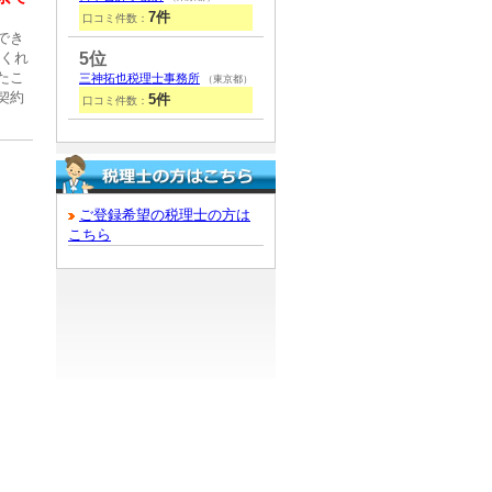
7件
口コミ件数：
でき
てくれ
5位
たこ
三神拓也税理士事務所
（東京都）
契約
5件
口コミ件数：
ご登録希望の税理士の方は
こちら