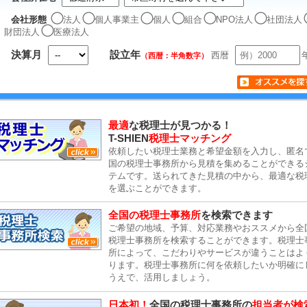
会社形態
法人
個人事業主
個人
組合
NPO法人
社団法人
財団法人
医療法人
決算月
設立年
西暦
（西暦：半角数字）
最適
な税理士が見つかる！
T-SHIEN
税理士マッチング
依頼したい税理士業務と希望金額を入力し、匿名
国の税理士事務所から見積を集めることができる
テムです。送られてきた見積の中から、最適な税
を選ぶことができます。
全国の税理士事務所
を検索できます
ご希望の地域、予算、対応業務やおススメから全
税理士事務所を検索することができます。税理士
所によって、こだわりやサービスが違うことはよ
ります。税理士事務所に何を依頼したいか明確に
うえで、活用しましょう。
日本初！
全国の税理士事務所の
担当者が検