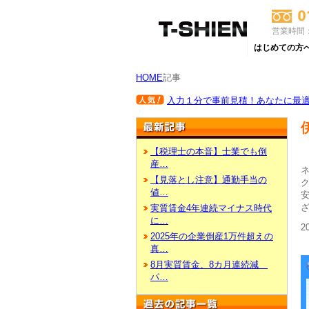
営業時間：
はじめての方
HOME
記事
入力１分で事前見積！あなたに最適な
【税理士の本音】士業でも倒
産…
【見落とし注意】通勤手当の
値…
安
実質賃金4年連続マイナス時代
に…
2
2025年の企業倒産1万件超えの
真…
8月実質賃金、8カ月連続減
パ…