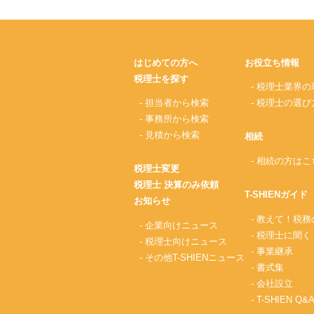
はじめての方へ
お役立ち情報
税理士を探す
- 税理士業界の
- 担当者から検索
- 税理士の選び
- 事務所から検索
- 見積から検索
相続
- 相続の方はこ
税理士変更
税理士 決算のみ依頼
T-SHIENガイド
お知らせ
- 教えて！税
- 企業向けニュース
- 税理士に聞く
- 税理士向けニュース
- 事業継承
- その他T-SHIENニュース
- 書式集
- 会社設立
- T-SHIEN Q&