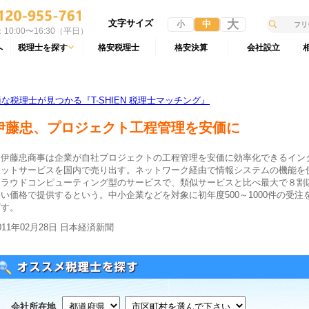
文字サイズ
大
中
小
10:00〜16:30（平日）
へ
税理士を探す
格安税理士
格安決算
会社設立
税理士が見つかる『T-SHIEN 税理士マッチング』
伊藤忠、プロジェクト工程管理を安価に
伊藤忠商事は企業が自社プロジェクトの工程管理を安価に効率化できるイン
ネットサービスを国内で売り出す。ネットワーク経由で情報システムの機能を
クラウドコンピューティング型のサービスで、類似サービスと比べ最大で８割
い価格で提供するという。中小企業などを対象に初年度500～1000件の受注
ざす。
011年02月28日 日本経済新聞
会社所在地