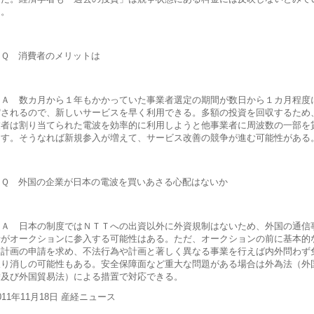
る。
Ｑ 消費者のメリットは
Ａ 数カ月から１年もかかっていた事業者選定の期間が数日から１カ月程度
縮されるので、新しいサービスを早く利用できる。多額の投資を回収するため
業者は割り当てられた電波を効率的に利用しようと他事業者に周波数の一部を
出す。そうなれば新規参入が増えて、サービス改善の競争が進む可能性がある
Ｑ 外国の企業が日本の電波を買いあさる心配はないか
Ａ 日本の制度ではＮＴＴへの出資以外に外資規制はないため、外国の通信
者がオークションに参入する可能性はある。ただ、オークションの前に基本的
業計画の申請を求め、不法行為や計画と著しく異なる事業を行えば内外問わず
取り消しの可能性もある。安全保障面など重大な問題がある場合は外為法（外
替及び外国貿易法）による措置で対応できる。
011年11月18日 産経ニュース