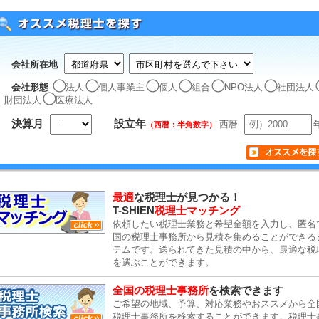
会社所在地
会社形態
法人
個人事業主
個人
組合
NPO法人
社団法人
財団法人
医療法人
決算月
設立年
西暦
（西暦：半角数字）
最適
な税理士が見つかる！
T-SHIEN
税理士マッチング
依頼したい税理士業務と希望金額を入力し、匿名
国の税理士事務所から見積を集めることができる
テムです。送られてきた見積の中から、最適な税
を選ぶことができます。
全国の税理士事務所
を検索できます
ご希望の地域、予算、対応業務やおススメから全
税理士事務所を検索することができます。税理士