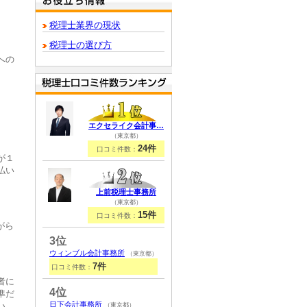
税理士業界の現状
税理士の選び方
への
エクセライク会計事…
（東京都）
24件
口コミ件数：
が１
払い
上前税理士事務所
（東京都）
15件
口コミ件数：
がら
3位
ウィンブル会計事務所
（東京都）
7件
口コミ件数：
者に
4位
準だ
日下会計事務所
い
（東京都）