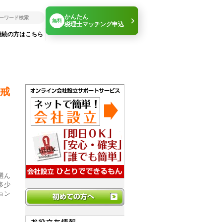
かんたん
無料
税理士マッチング申込
相続の方はこちら
戒
選ん
多少
ョン