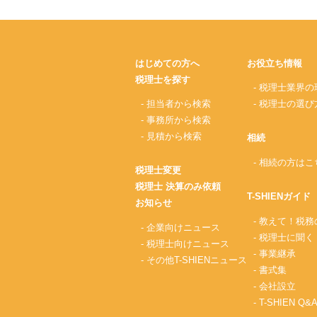
はじめての方へ
お役立ち情報
税理士を探す
- 税理士業界の
- 担当者から検索
- 税理士の選び
- 事務所から検索
- 見積から検索
相続
- 相続の方はこ
税理士変更
税理士 決算のみ依頼
T-SHIENガイド
お知らせ
- 教えて！税
- 企業向けニュース
- 税理士に聞く
- 税理士向けニュース
- 事業継承
- その他T-SHIENニュース
- 書式集
- 会社設立
- T-SHIEN Q&