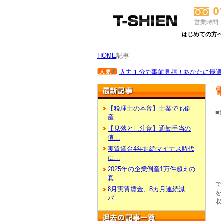
営業時間：
はじめての方
HOME
記事
入力１分で事前見積！あなたに最適な
【税理士の本音】士業でも倒
産…
【見落とし注意】通勤手当の
値…
実質賃金4年連続マイナス時代
に…
2025年の企業倒産1万件超えの
真…
8月実質賃金、8カ月連続減
パ…