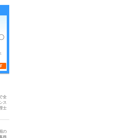
年
で全
シス
理士
国の
事務