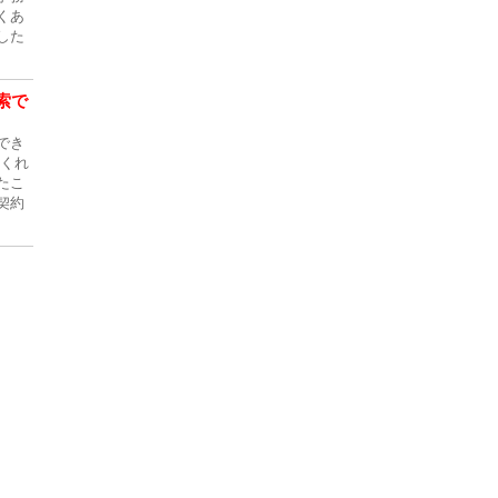
くあ
した
索で
でき
てくれ
たこ
契約