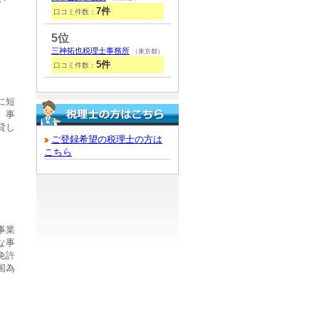
7件
口コミ件数：
5位
三神拓也税理士事務所
（東京都）
5件
口コミ件数：
に短
、事
貸し
ご登録希望の税理士の方は
。
こちら
事業
な事
免許
国為