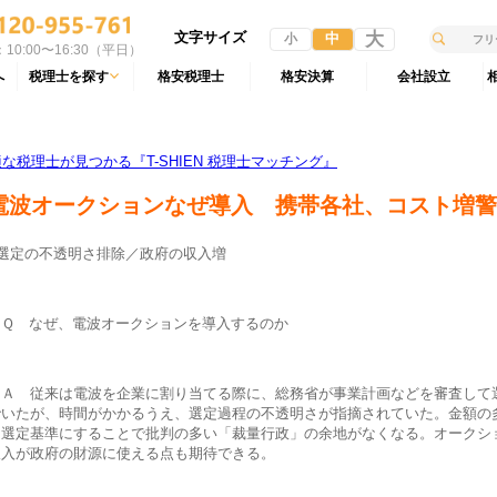
文字サイズ
大
中
小
10:00〜16:30（平日）
へ
税理士を探す
格安税理士
格安決算
会社設立
税理士が見つかる『T-SHIEN 税理士マッチング』
電波オークションなぜ導入 携帯各社、コスト増警
■選定の不透明さ排除／政府の収入増
Ｑ なぜ、電波オークションを導入するのか
Ａ 従来は電波を企業に割り当てる際に、総務省が事業計画などを審査して
でいたが、時間がかかるうえ、選定過程の不透明さが指摘されていた。金額の
を選定基準にすることで批判の多い「裁量行政」の余地がなくなる。オークシ
収入が政府の財源に使える点も期待できる。