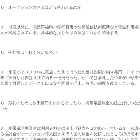
Ｑ オークションのお金はどう使われるのか
Ａ 財源以外に、電波再編時の移行費用や情報通信技術振興など電波利用者
還元が検討されている。具体的な振り分け方法はこれから議論する。
Ｑ 落札額はどれくらいなのか
Ａ 米国が２００８年に実施した例では５社の落札総額が約４兆円、ドイツ
０年に実施した例は４社で約５千億円だった。かつては落札した企業が巨額支
の影響で撤退したケースも出るなど問題が浮上。各国が制度を改良している。
Ｑ 落札のために数千億円もかかるとしたら、携帯電話料金の値上げにつな
ないか
Ａ 携帯電話事業者は利用者料金の値上げ懸念をほのめかしているが、有識
よる検討会がオークション導入国と未導入国の料金を比較したところほぼ同水
った。経済学者も「過去の投資」は競争状態にある料金には反映しないとみて