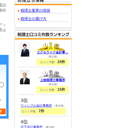
電話
接続
税理士業界の現状
税理士の選び方
アッ
委は
エクセライク会計事…
（東京都）
24件
口コミ件数：
上前税理士事務所
（東京都）
15件
口コミ件数：
年
3位
ウィンブル会計事務所
（東京都）
7件
口コミ件数：
4位
日下会計事務所
（東京都）