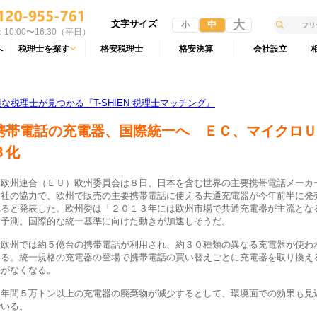
文字サイズ
大
中
小
10:00〜16:30（平日）
へ
税理士を探す
格安税理士
格安決算
会社設立
税理士が見つかる『T-SHIEN 税理士マッチング』
携帯電話の充電器、国際統一へ ＥＣ、マイクロＵ
Ｂ化
欧州連合（ＥＵ）欧州委員会は８日、日本を含む世界の主要携帯電話メーカ
４社の協力で、欧州で販売の主要携帯電話に使える共通充電器が今年前半に発
れると発表した。欧州委は「２０１３年には欧州市場で共通充電器が主流とな
と予測。国際的な統一基準に向けた動きが加速しそうだ。
欧州では約５億台の携帯電話が利用され、約３０種類の異なる充電器が使わ
いる。統一規格の充電器の登場で携帯電話の買い替えごとに充電器を取り換え
要がなくなる。
年間５万トン以上の充電器の廃棄物が減少するとして、環境面での効果も見
でいる。