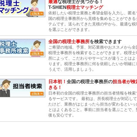
最適
な税理士が見つかる！
T-SHIEN
税理士マッチング
依頼したい税理士業務と希望金額を入力し、匿名
国の税理士事務所から見積を集めることができる
テムです。送られてきた見積の中から、最適な税
を選ぶことができます。
全国の税理士事務所
を検索できます
ご希望の地域、予算、対応業務やおススメから全
税理士事務所を検索することができます。税理士
所によって、こだわりやサービスが違うことはよ
ります。税理士事務所に何を依頼したいか明確に
うえで、活用しましょう。
日本初！
全国の税理士事務所の
担当者が検
きる！
日本初の全国の税理士事務所の担当者情報を検索
るサービスです。 最初は、所長税理士が対応し
たけど、業務がはじまったら担当が変わるといっ
とはよくあること。事前に担当者を選ぶことで、
後も安心です。