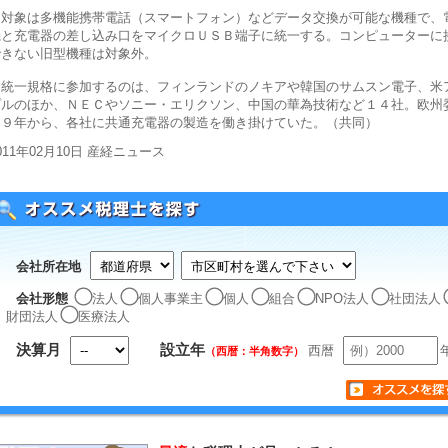
対象は多機能携帯電話（スマートフォン）などデータ交換が可能な機種で、
機と充電器の差し込み口をマイクロＵＳＢ端子に統一する。コンピューターに
できない旧型機種は対象外。
統一規格に参加するのは、フィンランドのノキアや韓国のサムスン電子、米
プルのほか、ＮＥＣやソニー・エリクソン、中国の華為技術など１４社。欧州
０９年から、各社に共通充電器の製造を働き掛けていた。（共同）
011年02月10日 産経ニュース
会社所在地
会社形態
法人
個人事業主
個人
組合
NPO法人
社団法人
財団法人
医療法人
決算月
設立年
西暦
（西暦：半角数字）