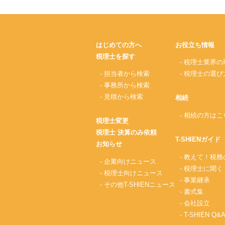
はじめての方へ
お役立ち情報
税理士を探す
- 税理士業界の
- 担当者から検索
- 税理士の選び
- 事務所から検索
- 見積から検索
相続
- 相続の方はこ
税理士変更
税理士 決算のみ依頼
T-SHIENガイド
お知らせ
- 教えて！税
- 企業向けニュース
- 税理士に聞く
- 税理士向けニュース
- 事業継承
- その他T-SHIENニュース
- 書式集
- 会社設立
- T-SHIEN Q&