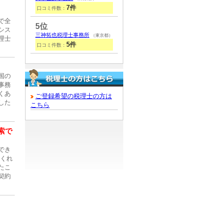
7件
口コミ件数：
で全
5位
シス
三神拓也税理士事務所
（東京都）
理士
5件
口コミ件数：
国の
事務
くあ
ご登録希望の税理士の方は
した
こちら
索で
でき
てくれ
たこ
契約