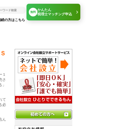
かんたん
無料
税理士マッチング申込
相続の方はこちら
Ｓ
ー１
売さ
る」
れて
る必
込ん