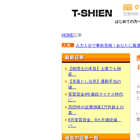
営業時間：
はじめての方
HOME
記事
入力１分で事前見積！あなたに最適な
【税理士の本音】士業でも倒
産…
【見落とし注意】通勤手当の
値…
実質賃金4年連続マイナス時代
に…
2025年の企業倒産1万件超えの
真…
8月実質賃金、8カ月連続減
パ…