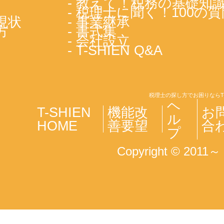
- 教えて！税務の基礎知
- 税理士に聞く！100の質
現状
- 事業継承
方
- 書式集
- 会社設立
- T-SHIEN Q&A
税理士の探し方でお困りならT
ヘ
T-SHIEN
機能改
お
ル
HOME
善要望
合
プ
Copyright © 2011～ T