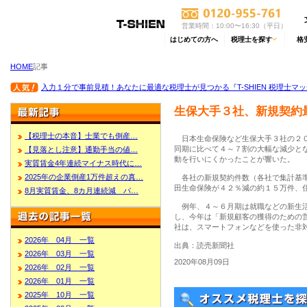
営業時間：10:00〜16:30（平日）
はじめての方へ
税理士を探す
格
HOME
記事
入力１分で事前見積！あなたに最適な税理士が見つかる『T-SHIEN 税理士マ
生保大手３社、新規契約
【税理士の本音】士業でも倒産…
日本生命保険など生保大手３社の２０
同期に比べて４～７割の大幅な減少と
【見落とし注意】通勤手当の値…
動を行いにくかったことが響いた。
実質賃金4年連続マイナス時代に…
2025年の企業倒産1万件超えの真…
各社の新規契約件数（各社で集計基準
田生命保険が４２％減の約１５万件、
8月実質賃金、8カ月連続減 パ…
例年、４～６月期は就職などの新生活
し、今年は「新規顧客の獲得のための
社は、スマートフォンなどを使った非
2026年 04月 一覧
出典：読売新聞社
2026年 03月 一覧
2020年08月09日
2026年 02月 一覧
2026年 01月 一覧
2025年 10月 一覧