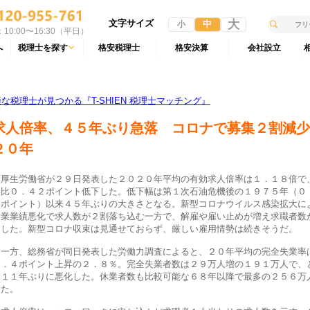
文字サイズ
大
中
小
10:00〜16:30（平日）
へ
税理士を探す
格安税理士
格安決算
会社設立
税理士が見つかる『T-SHIEN 税理士マッチング』
求人倍率、４５年ぶり急落 コロナで募集２割減少
２０年
厚生労働省が２９日発表した２０２０年平均の有効求人倍率は１．１８倍で
年比０．４２ポイント低下した。低下幅は第１次石油危機後の１９７５年（０
９ポイント）以来４５年ぶりの大きさとなる。新型コロナウイルス感染拡大に
企業業績悪化で求人数が２割落ち込む一方で、解雇や雇い止めが増え求職者数
加した。新型コロナ収束は見通せておらず、厳しい雇用情勢は続きそうだ。
一方、総務省が同日発表した労働力調査によると、２０年平均の完全失業率
０．４ポイント上昇の２．８％。完全失業者数は２９万人増の１９１万人で、
に１１年ぶりに悪化した。休業者数も比較可能な６８年以降で最多の２５６万
った。