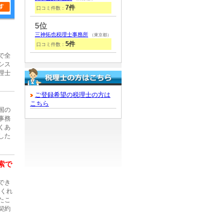
7件
口コミ件数：
5位
三神拓也税理士事務所
（東京都）
5件
口コミ件数：
で全
シス
理士
ご登録希望の税理士の方は
こちら
国の
事務
くあ
した
索で
でき
てくれ
たこ
契約