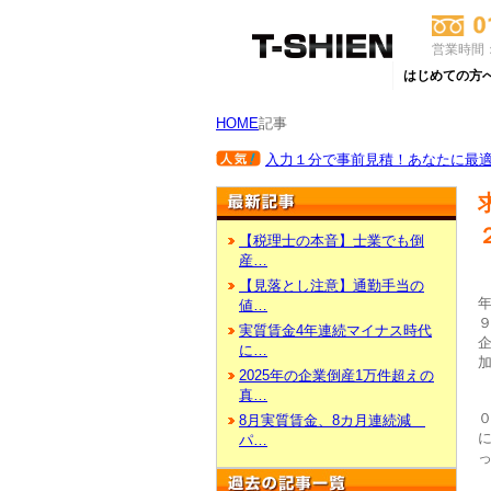
営業時間：
はじめての方
HOME
記事
入力１分で事前見積！あなたに最適な
【税理士の本音】士業でも倒
産…
【見落とし注意】通勤手当の
値…
実質賃金4年連続マイナス時代
に…
2025年の企業倒産1万件超えの
真…
8月実質賃金、8カ月連続減
パ…