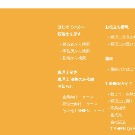
はじめての方へ
お役立ち情報
税理士を探す
- 税理士業界の
- 担当者から検索
- 税理士の選び
- 事務所から検索
- 見積から検索
相続
- 相続の方はこ
税理士変更
税理士 決算のみ依頼
T-SHIENガイド
お知らせ
- 教えて！税
- 企業向けニュース
- 税理士に聞く
- 税理士向けニュース
- 事業継承
- その他T-SHIENニュース
- 書式集
- 会社設立
- T-SHIEN Q&