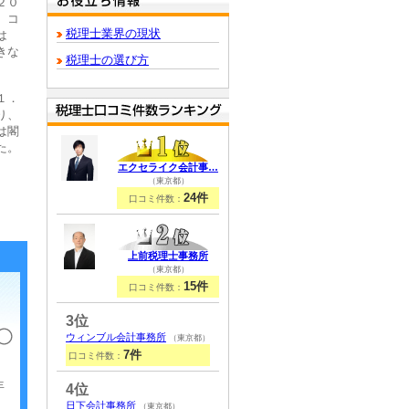
２０
。コ
税理士業界の現状
は
きな
税理士の選び方
１．
り、
は閣
た。
エクセライク会計事…
（東京都）
24件
口コミ件数：
上前税理士事務所
（東京都）
15件
口コミ件数：
3位
ウィンブル会計事務所
（東京都）
7件
口コミ件数：
年
4位
日下会計事務所
（東京都）