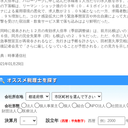
求人倍率は、ハローワークに申し込んだ求職者１人当たりの求人数を示す。
年の下落幅は、リーマン・ショック後の０９年（０．４１ポイント）を超えた
ロナによる雇用環境の悪化で、求人数が２１．０％減となった一方、求職者数
６．９％増加した。コロナ感染拡大に伴う緊急事態宣言や外出自粛によって大
打撃を受けた宿泊業・飲食サービス業で落ち込みはより鮮明だった。
同時に発表された１２月の有効求人倍率（季節調整値）は、前月比横ばいの
０６倍。同月の完全失業率（同）も横ばいの２．９％だった。ただ、今月に入
緊急事態宣言が再発令されるなど、先行きは予断を許さない。田村憲久厚労相
議後記者会見で「さらに厳しくなっていることが予想される」との見方を示し
出典：時事通信社
021年01月29日
会社所在地
会社形態
法人
個人事業主
個人
組合
NPO法人
社団法人
財団法人
医療法人
決算月
設立年
西暦
（西暦：半角数字）