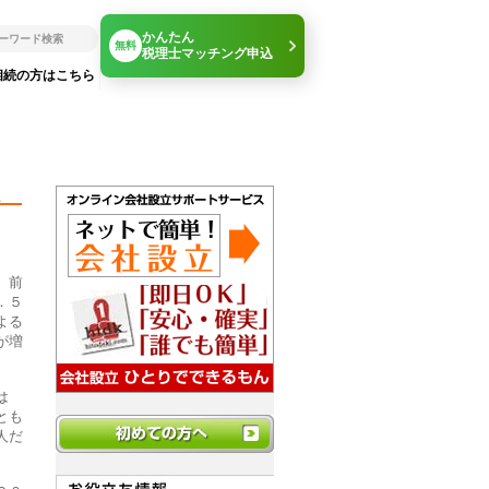
かんたん
無料
税理士マッチング申込
相続の方はこちら
―
、前
．５
よる
が増
は
とも
人だ