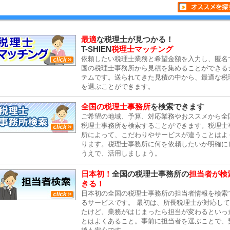
最適
な税理士が見つかる！
T-SHIEN
税理士マッチング
依頼したい税理士業務と希望金額を入力し、匿名
国の税理士事務所から見積を集めることができる
テムです。送られてきた見積の中から、最適な税
を選ぶことができます。
全国の税理士事務所
を検索できます
ご希望の地域、予算、対応業務やおススメから全
税理士事務所を検索することができます。税理士
所によって、こだわりやサービスが違うことはよ
ります。税理士事務所に何を依頼したいか明確に
うえで、活用しましょう。
日本初！
全国の税理士事務所の
担当者が検
きる！
日本初の全国の税理士事務所の担当者情報を検索
るサービスです。 最初は、所長税理士が対応し
たけど、業務がはじまったら担当が変わるといっ
とはよくあること。事前に担当者を選ぶことで、