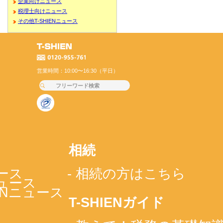
企業向けニュース
税理士向けニュース
その他T-SHIENニュース
営業時間：10:00〜16:30（平日）
相続
ース
- 相続の方はこちら
ニュース
IENニュース
T-SHIENガイド