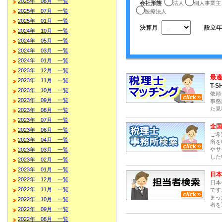
2025年 08月 一覧
会社形態
法人
個人事業主
2025年 07月 一覧
医療法人
2025年 01月 一覧
決算月
設立年
2024年 10月 一覧
2024年 05月 一覧
2024年 03月 一覧
2024年 01月 一覧
2023年 12月 一覧
最適
2023年 11月 一覧
T-S
2023年 10月 一覧
依頼
2023年 09月 一覧
事務
た見
2023年 08月 一覧
2023年 07月 一覧
全国
2023年 06月 一覧
ご希
2023年 04月 一覧
所を
やサ
2023年 03月 一覧
した
2023年 02月 一覧
2023年 01月 一覧
日本
2022年 12月 一覧
日本
2022年 11月 一覧
です
まっ
2022年 10月 一覧
者を
2022年 09月 一覧
2022年 08月 一覧