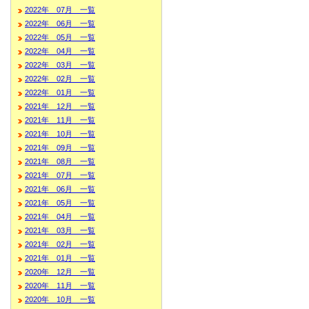
2022年 07月 一覧
2022年 06月 一覧
2022年 05月 一覧
2022年 04月 一覧
2022年 03月 一覧
2022年 02月 一覧
2022年 01月 一覧
2021年 12月 一覧
2021年 11月 一覧
2021年 10月 一覧
2021年 09月 一覧
2021年 08月 一覧
2021年 07月 一覧
2021年 06月 一覧
2021年 05月 一覧
2021年 04月 一覧
2021年 03月 一覧
2021年 02月 一覧
2021年 01月 一覧
2020年 12月 一覧
2020年 11月 一覧
2020年 10月 一覧