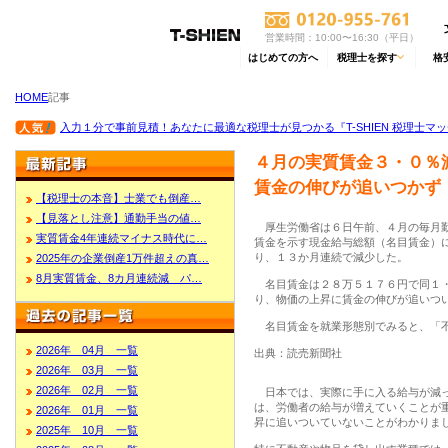
営業時間：10:00〜16:30（平日）
はじめての方へ
税理士を探す
格
HOME
記事
入力１分で事前見積！あなたに最適な税理士が見つかる『T-SHIEN 税理士マ
４月の実質賃金３・０％
賃金の伸びが追いつかず
【税理士の本音】士業でも倒産…
【見落とし注意】通勤手当の値…
厚生労働省は６日午前、４月の毎月勤
実質賃金4年連続マイナス時代に…
賃金を示す現金給与総額（名目賃金）
り、１３か月連続で減少した。
2025年の企業倒産1万件超えの真…
8月実質賃金、8カ月連続減 パ…
名目賃金は２８万５１７６円で同１・
り、物価の上昇に賃金の伸びが追いつ
名目賃金を就業形態別でみると、「不
2026年 04月 一覧
出典：読売新聞社
2026年 03月 一覧
2026年 02月 一覧
日本では、実際に手に入る給与が減っ
は、労働者の給与が増えていくことが
2026年 01月 一覧
昇に追いついていないことがわかりま
2025年 10月 一覧