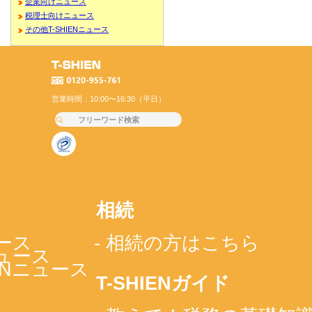
企業向けニュース
税理士向けニュース
その他T-SHIENニュース
営業時間：10:00〜16:30（平日）
相続
ース
- 相続の方はこちら
ニュース
IENニュース
T-SHIENガイド