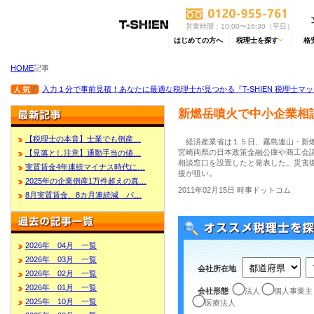
営業時間：10:00〜16:30（平日）
はじめての方へ
税理士を探す
格
HOME
記事
入力１分で事前見積！あなたに最適な税理士が見つかる『T-SHIEN 税理士マ
新燃岳噴火で中小企業相
【税理士の本音】士業でも倒産…
経済産業省は１５日、霧島連山・新燃
宮崎両県の日本政策金融公庫や商工会
【見落とし注意】通勤手当の値…
相談窓口を設置したと発表した。災害
実質賃金4年連続マイナス時代に…
援が狙い。
2025年の企業倒産1万件超えの真…
2011年02月15日 時事ドットコム
8月実質賃金、8カ月連続減 パ…
2026年 04月 一覧
2026年 03月 一覧
会社所在地
2026年 02月 一覧
2026年 01月 一覧
会社形態
法人
個人事業主
2025年 10月 一覧
医療法人