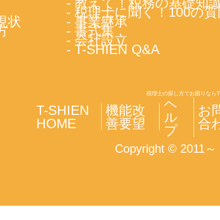
- 教えて！税務の基礎知
- 税理士に聞く！100の質
現状
- 事業継承
方
- 書式集
- 会社設立
- T-SHIEN Q&A
税理士の探し方でお困りならT
ヘ
T-SHIEN
機能改
お
ル
HOME
善要望
合
プ
Copyright © 2011～ T