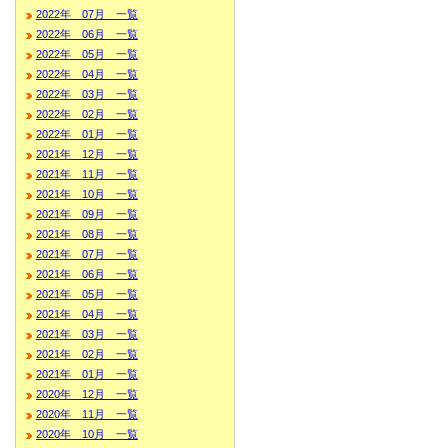
2022年 07月 一覧
2022年 06月 一覧
2022年 05月 一覧
2022年 04月 一覧
2022年 03月 一覧
2022年 02月 一覧
2022年 01月 一覧
2021年 12月 一覧
2021年 11月 一覧
2021年 10月 一覧
2021年 09月 一覧
2021年 08月 一覧
2021年 07月 一覧
2021年 06月 一覧
2021年 05月 一覧
2021年 04月 一覧
2021年 03月 一覧
2021年 02月 一覧
2021年 01月 一覧
2020年 12月 一覧
2020年 11月 一覧
2020年 10月 一覧