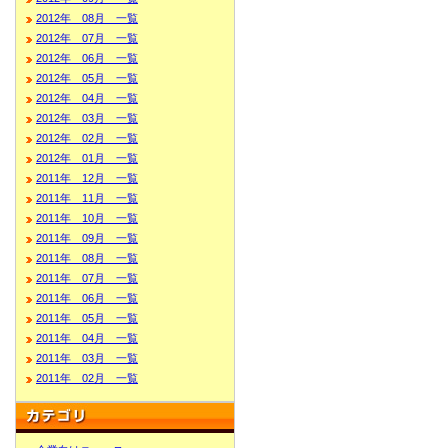
2012年 08月 一覧
2012年 07月 一覧
2012年 06月 一覧
2012年 05月 一覧
2012年 04月 一覧
2012年 03月 一覧
2012年 02月 一覧
2012年 01月 一覧
2011年 12月 一覧
2011年 11月 一覧
2011年 10月 一覧
2011年 09月 一覧
2011年 08月 一覧
2011年 07月 一覧
2011年 06月 一覧
2011年 05月 一覧
2011年 04月 一覧
2011年 03月 一覧
2011年 02月 一覧