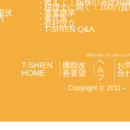
- 教えて！税務の基礎知
- 税理士に聞く！100の質
現状
- 事業継承
方
- 書式集
- 会社設立
- T-SHIEN Q&A
税理士の探し方でお困りならT
ヘ
T-SHIEN
機能改
お
ル
HOME
善要望
合
プ
Copyright © 2011～ T