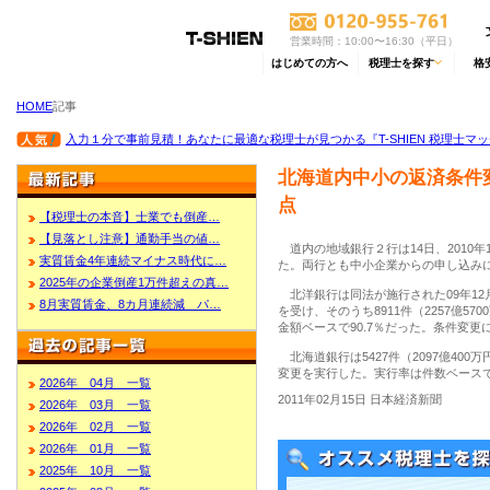
営業時間：10:00〜16:30（平日）
はじめての方へ
税理士を探す
格
HOME
記事
入力１分で事前見積！あなたに最適な税理士が見つかる『T-SHIEN 税理士マ
北海道内中小の返済条件
点
【税理士の本音】士業でも倒産…
【見落とし注意】通勤手当の値…
道内の地域銀行２行は14日、2010
実質賃金4年連続マイナス時代に…
た。両行とも中小企業からの申し込み
2025年の企業倒産1万件超えの真…
北洋銀行は同法が施行された09年12月
8月実質賃金、8カ月連続減 パ…
を受け、そのうち8911件（2257億5
金額ベースで90.7％だった。条件変更
北海道銀行は5427件（2097億400万
変更を実行した。実行率は件数ベースで8
2026年 04月 一覧
2011年02月15日 日本経済新聞
2026年 03月 一覧
2026年 02月 一覧
2026年 01月 一覧
2025年 10月 一覧