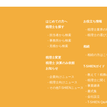
はじめての方へ
お役立ち情報
税理士を探す
- 税理士業界の
- 担当者から検索
- 税理士の選び
- 事務所から検索
- 見積から検索
相続
- 相続の方はこ
税理士変更
税理士 決算のみ依頼
T-SHIENガイド
お知らせ
- 教えて！税
- 企業向けニュース
- 税理士に聞く
- 税理士向けニュース
- 事業継承
- その他T-SHIENニュース
- 書式集
- 会社設立
- T-SHIEN Q&