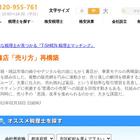
文字サイズ
大
中
小
10:00〜16:30（平日）
へ
税理士を探す
格安税理士
格安決算
会社設立
税理士が見つかる『T-SHIEN 税理士マッチング』
書店「売り方」再構築
書籍・雑誌市場の縮小やデジタル化の波にもがく書店が、事業モデルの再構築
歩を踏み出した。複数の販売網を巧みに連動させ、売り逃しの解消を模索する
グループ。大量に仕入れ、売れ残れば返品、という非効率な取引慣習を見直し
ーケティングに依拠する“普通の小売業”への脱皮を目指す動きもある。仕組み
と同時に、売り手の「意識」改革を進められるのかが、大きな課題だ。
011年02月16日 日経MJ
会社所在地