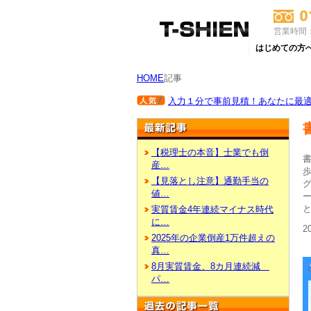
営業時間：
はじめての方
HOME
記事
入力１分で事前見積！あなたに最適な
【税理士の本音】士業でも倒
産…
【見落とし注意】通勤手当の
値…
実質賃金4年連続マイナス時代
に…
2
2025年の企業倒産1万件超えの
真…
8月実質賃金、8カ月連続減
パ…