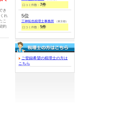
7件
口コミ件数：
でき
てくれ
5位
たこ
三神拓也税理士事務所
（東京都）
契約
5件
口コミ件数：
ご登録希望の税理士の方は
こちら