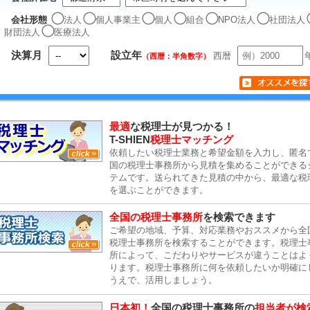
会社形態
法人
個人事業主
個人
組合
NPO法人
社団法人
財団法人
医療法人
決算月
設立年
西暦
（西暦：半角数字）
最適
な税理士が見つかる！
T-SHIEN
税理士マッチング
依頼したい税理士業務と希望金額を入力し、匿名
国の税理士事務所から見積を集めることができる
テムです。送られてきた見積の中から、最適な税
を選ぶことができます。
全国の税理士事務所
を検索できます
ご希望の地域、予算、対応業務やおススメから全
税理士事務所を検索することができます。税理士
所によって、こだわりやサービスが違うことはよ
ります。税理士事務所に何を依頼したいか明確に
うえで、活用しましょう。
日本初！
全国の税理士事務所の
担当者が検