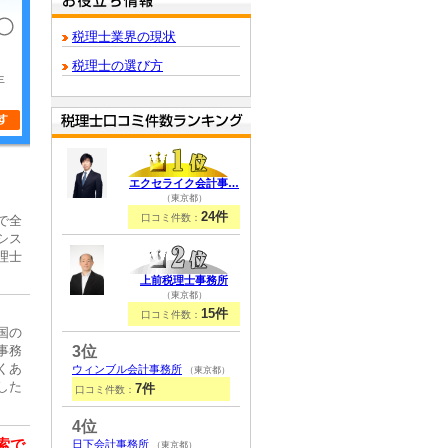
税理士業界の現状
税理士の選び方
年
エクセライク会計事…
（東京都）
24件
口コミ件数：
で全
シス
理士
上前税理士事務所
（東京都）
15件
口コミ件数：
国の
3位
事務
くあ
ウィンブル会計事務所
（東京都）
した
7件
口コミ件数：
4位
索で
日下会計事務所
（東京都）