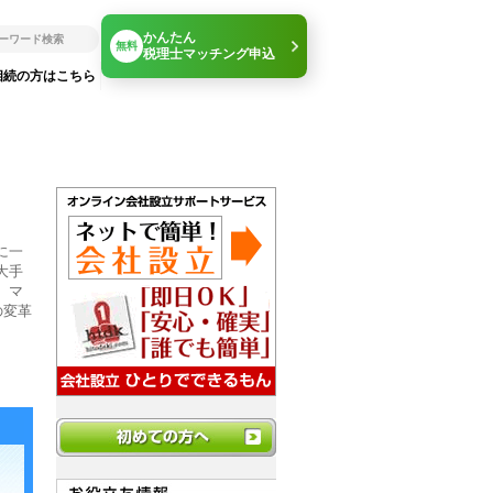
かんたん
無料
税理士マッチング申込
相続の方はこちら
に一
大手
、マ
の変革