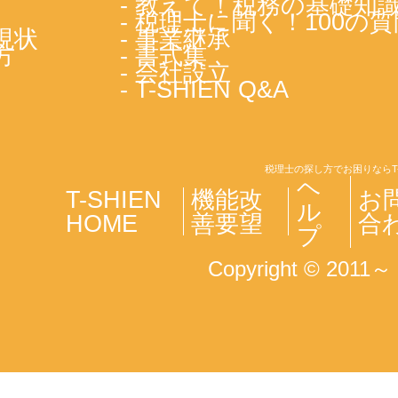
- 教えて！税務の基礎知
- 税理士に聞く！100の質
現状
- 事業継承
方
- 書式集
- 会社設立
- T-SHIEN Q&A
税理士の探し方でお困りならT
ヘ
T-SHIEN
機能改
お
ル
HOME
善要望
合
プ
Copyright © 2011～ T