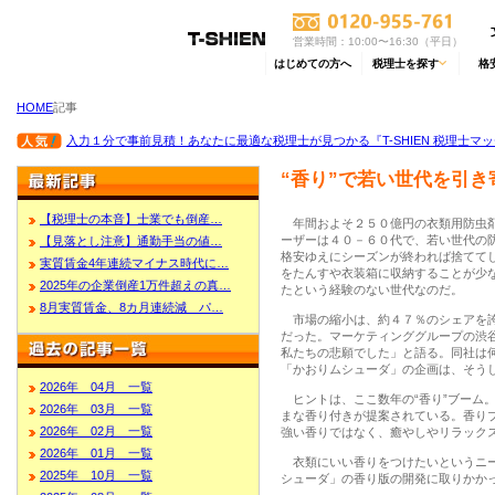
営業時間：10:00〜16:30（平日）
はじめての方へ
税理士を探す
格
HOME
記事
入力１分で事前見積！あなたに最適な税理士が見つかる『T-SHIEN 税理士マ
“香り”で若い世代を引き
【税理士の本音】士業でも倒産…
年間およそ２５０億円の衣類用防虫剤
ーザーは４０－６０代で、若い世代の
【見落とし注意】通勤手当の値…
格安ゆえにシーズンが終われば捨てて
実質賃金4年連続マイナス時代に…
をたんすや衣装箱に収納することが少
2025年の企業倒産1万件超えの真…
たという経験のない世代なのだ。
8月実質賃金、8カ月連続減 パ…
市場の縮小は、約４７％のシェアを誇
だった。マーケティンググループの渋
私たちの悲願でした」と語る。同社は
「かおりムシューダ」の企画は、そう
2026年 04月 一覧
ヒントは、ここ数年の“香り”ブーム
2026年 03月 一覧
まな香り付きが提案されている。香り
2026年 02月 一覧
強い香りではなく、癒やしやリラック
2026年 01月 一覧
衣類にいい香りをつけたいというニー
2025年 10月 一覧
シューダ」の香り版の開発に取りかか