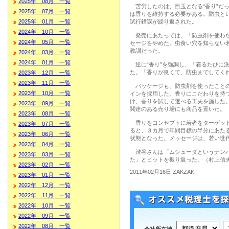
2025年 08月 一覧
苦労したのは、目玉となる“香り”だ
2025年 07月 一覧
は香りを維持する必要がある。防虫と
2025年 01月 一覧
試行錯誤が繰り返された。
2024年 10月 一覧
発売にあたっては、「防虫剤を使わな
2024年 05月 一覧
セージをやめた。虫食い穴を知らない
教訓だった。
2024年 03月 一覧
2024年 01月 一覧
逆に“香り”を強調し、「着るたびに
た。「香りが良くて、防虫までしてく
2023年 12月 一覧
2023年 11月 一覧
パッケージも、防虫剤を使ったことの
2023年 10月 一覧
インを採用した。香りにこだわりを持
け、香りを試して選べる工夫を施した
2023年 09月 一覧
関連のある売り場にも商品を置いた。
2023年 08月 一覧
香りをコンセプトに若者をターゲット
2023年 07月 一覧
ると、３カ月で年間目標の半分にあた
2023年 06月 一覧
状態となった。メッセージは、若い世
2023年 04月 一覧
渋谷さんは「ムシューダというナンバ
2023年 03月 一覧
た」とヒットを振り返った。（村上信
2023年 02月 一覧
2011年02月16日 ZAKZAK
2023年 01月 一覧
2022年 12月 一覧
2022年 11月 一覧
2022年 10月 一覧
2022年 09月 一覧
2022年 08月 一覧
会社所在地