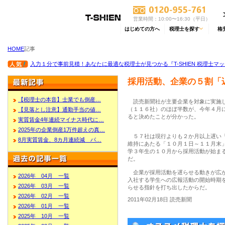
営業時間：10:00〜16:30（平日）
はじめての方へ
税理士を探す
格
HOME
記事
入力１分で事前見積！あなたに最適な税理士が見つかる『T-SHIEN 税理士マ
採用活動、企業の５割「
【税理士の本音】士業でも倒産…
読売新聞社が主要企業を対象に実施し
（１１６社）のほぼ半数が、今年４月
【見落とし注意】通勤手当の値…
ると決めたことが分かった。
実質賃金4年連続マイナス時代に…
2025年の企業倒産1万件超えの真…
５７社は現行よりも２か月以上遅い「
8月実質賃金、8カ月連続減 パ…
維持にあたる「１０月１日～１１月末
学３年生の１０月から採用活動が始ま
だ。
企業が採用活動を遅らせる動きが広が
2026年 04月 一覧
入社する学生への広報活動の開始時期
2026年 03月 一覧
らせる指針を打ち出したからだ。
2026年 02月 一覧
2011年02月18日 読売新聞
2026年 01月 一覧
2025年 10月 一覧