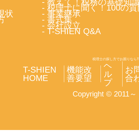
- 教えて！税務の基礎知
- 税理士に聞く！100の質
現状
- 事業継承
方
- 書式集
- 会社設立
- T-SHIEN Q&A
税理士の探し方でお困りならT
ヘ
T-SHIEN
機能改
お
ル
HOME
善要望
合
プ
Copyright © 2011～ T