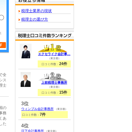
税理士業界の現状
税理士の選び方
年
エクセライク会計事…
（東京都）
24件
口コミ件数：
で全
シス
上前税理士事務所
理士
（東京都）
15件
口コミ件数：
3位
国の
ウィンブル会計事務所
（東京都）
事務
7件
口コミ件数：
くあ
した
4位
日下会計事務所
（東京都）