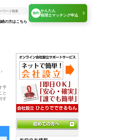
かんたん
無料
税理士マッチング申込
相続の方はこちら
い
す予
こと
与す