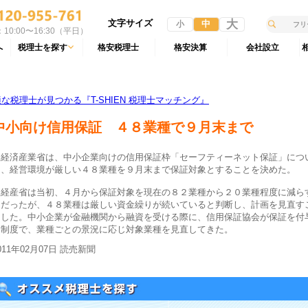
文字サイズ
大
中
小
10:00〜16:30（平日）
へ
税理士を探す
格安税理士
格安決算
会社設立
税理士が見つかる『T-SHIEN 税理士マッチング』
中小向け信用保証 ４８業種で９月末まで
経済産業省は、中小企業向けの信用保証枠「セーフティーネット保証」につ
て、経営環境が厳しい４８業種を９月末まで保証対象とすることを決めた。
経産省は当初、４月から保証対象を現在の８２業種から２０業種程度に減ら
定だったが、４８業種は厳しい資金繰りが続いていると判断し、計画を見直す
にした。中小企業が金融機関から融資を受ける際に、信用保証協会が保証を付
る制度で、業種ごとの景況に応じ対象業種を見直してきた。
011年02月07日 読売新聞