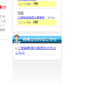
7件
口コミ件数：
索で
5位
でき
三神拓也税理士事務所
（東京都）
てくれ
5件
口コミ件数：
たこ
契約
ご登録希望の税理士の方は
こちら