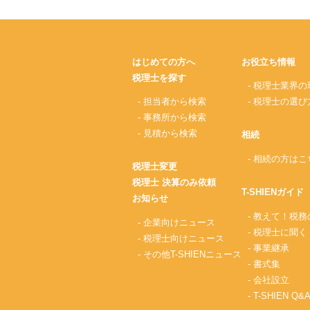
はじめての方へ
お役立ち情報
税理士を探す
- 税理士業界の
- 担当者から検索
- 税理士の選び
- 事務所から検索
- 見積から検索
相続
- 相続の方はこ
税理士変更
税理士 決算のみ依頼
T-SHIENガイド
お知らせ
- 教えて！税
- 企業向けニュース
- 税理士に聞く
- 税理士向けニュース
- 事業継承
- その他T-SHIENニュース
- 書式集
- 会社設立
- T-SHIEN Q&