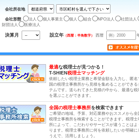
会社所在地
会社形態
法人
個人事業主
個人
組合
NPO法人
社団法人
財団法人
医療法人
決算月
設立年
西暦
（西暦：半角数字）
最適
な税理士が見つかる！
T-SHIEN
税理士マッチング
依頼したい税理士業務と希望金額を入力し、匿名
国の税理士事務所から見積を集めることができる
テムです。送られてきた見積の中から、最適な税
を選ぶことができます。
全国の税理士事務所
を検索できます
ご希望の地域、予算、対応業務やおススメから全
税理士事務所を検索することができます。税理士
所によって、こだわりやサービスが違うことはよ
ります。税理士事務所に何を依頼したいか明確に
うえで、活用しましょう。