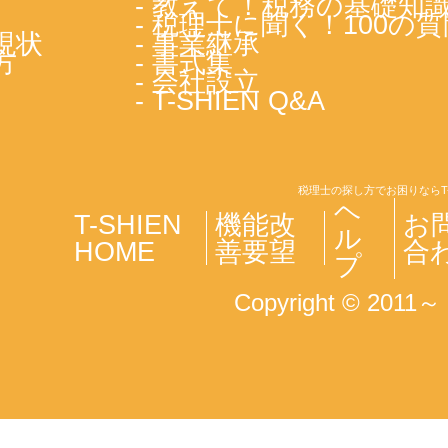
- 教えて！税務の基礎知
- 税理士に聞く！100の質
現状
- 事業継承
方
- 書式集
- 会社設立
- T-SHIEN Q&A
税理士の探し方でお困りならT
ヘ
T-SHIEN
機能改
お
ル
HOME
善要望
合
プ
Copyright © 2011～ T