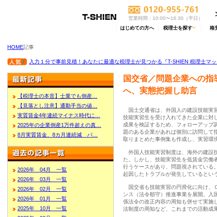
営業時間：10:00〜16:30（平日）
はじめての方へ
税理士を探す
格
HOME
記事
入力１分で事前見積！あなたに最適な税理士が見つかる『T-SHIEN 税理士マ
国交省／問題企業への指
へ、実態把握し助言
【税理士の本音】士業でも倒産…
【見落とし注意】通勤手当の値…
国土交通省は、外国人の建設技能実習
実質賃金4年連続マイナス時代に…
技能実習生を受け入れてきた企業に対
成果を検証するため、フォローアップ
2025年の企業倒産1万件超えの真…
題のある企業があれば個別に訪問して
8月実質賃金、8カ月連続減 パ…
取りまとめた事例集も作成し、実習環
外国人技能実習制度は、海外の建設技
た。しかし、技能実習生を低賃金労働
行うケースがあり、問題視されている
2026年 04月 一覧
起因したトラブルが発生しているとい
2026年 03月 一覧
国交省も技能実習の円滑化に向け、０
2026年 02月 一覧
ンス（法令順守）推進事業を展開。入
2026年 01月 一覧
係法令の改正内容の周知も併せて実施
2025年 10月 一覧
法制度の周知など、これまでの活動成