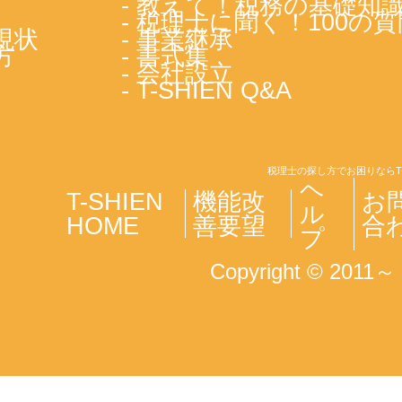
- 教えて！税務の基礎知
- 税理士に聞く！100の質
現状
- 事業継承
方
- 書式集
- 会社設立
- T-SHIEN Q&A
税理士の探し方でお困りならT
ヘ
T-SHIEN
機能改
お
ル
HOME
善要望
合
プ
Copyright © 2011～ T