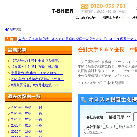
営業時間：10:00〜16:30（平日）
はじめての方へ
税理士を探す
格
HOME
記事
入力１分で事前見積！あなたに最適な税理士が見つかる『T-SHIEN 税理士マ
会計大手Ｅ＆Ｙ会長「中
【税理士の本音】士業でも倒産…
大手国際会計事務所、アーンスト・ア
本経済新聞の取材に応じ、中国など新
【見落とし注意】通勤手当の値…
た国際会計基準（ＩＦＲＳ）について
実質賃金4年連続マイナス時代に…
十分な準備期間が必要」と語った。
2025年の企業倒産1万件超えの真…
2011年08月02日 日本経済新聞
8月実質賃金、8カ月連続減 パ…
2026年 04月 一覧
2026年 03月 一覧
会社所在地
2026年 02月 一覧
2026年 01月 一覧
会社形態
法人
個人事業主
2025年 10月 一覧
医療法人