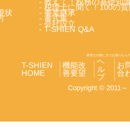
- 教えて！税務の基礎知
- 税理士に聞く！100の質
現状
- 事業継承
方
- 書式集
- 会社設立
- T-SHIEN Q&A
税理士の探し方でお困りならT
ヘ
T-SHIEN
機能改
お
ル
HOME
善要望
合
プ
Copyright © 2011～ T