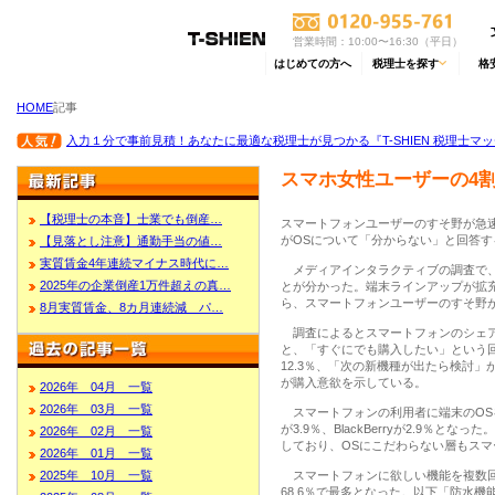
営業時間：10:00〜16:30（平日）
はじめての方へ
税理士を探す
格
HOME
記事
入力１分で事前見積！あなたに最適な税理士が見つかる『T-SHIEN 税理士マ
スマホ女性ユーザーの4
【税理士の本音】士業でも倒産…
スマートフォンユーザーのすそ野が急
がOSについて「分からない」と回答す
【見落とし注意】通勤手当の値…
実質賃金4年連続マイナス時代に…
メディアインタラクティブの調査で、
2025年の企業倒産1万件超えの真…
とが分かった。端末ラインアップが拡
ら、スマートフォンユーザーのすそ野
8月実質賃金、8カ月連続減 パ…
調査によるとスマートフォンのシェアは
と、「すぐにでも購入したい」という回
12.3％、「次の新機種が出たら検討」が
が購入意欲を示している。
2026年 04月 一覧
2026年 03月 一覧
スマートフォンの利用者に端末のOSを聞くと、A
が3.9％、BlackBerryが2.9％
2026年 02月 一覧
しており、OSにこだわらない層もス
2026年 01月 一覧
2025年 10月 一覧
スマートフォンに欲しい機能を複数回
68.6％で最多となった。以下「防水機能