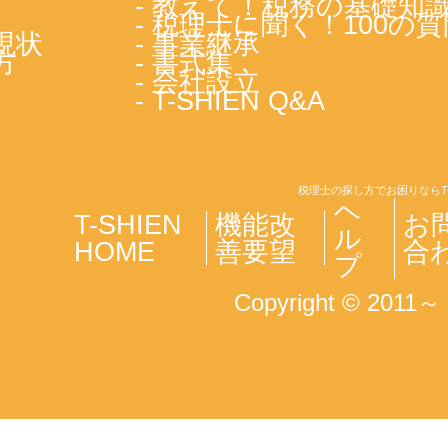
- 教えて！税務の基礎知
- 税理士に聞く！100の質
現状
- 事業継承
方
- 書式集
- 会社設立
- T-SHIEN Q&A
税理士の探し方でお困りならT
ヘ
T-SHIEN
機能改
お
ル
HOME
善要望
合
プ
Copyright © 2011～ T