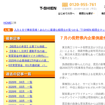
営業時間：10:00〜16:30（平日）
はじめての方へ
税理士を探す
格
HOME
記事
入力１分で事前見積！あなたに最適な税理士が見つかる『T-SHIEN 税理士マ
７月の長野県内企業倒産
【税理士の本音】士業でも倒産…
東京商工リサーチ長野支店が３日まと
上）によると、倒産件数は前年同月比16
【見落とし注意】通勤手当の値…
た。東日本大震災の影響もあって負債1
実質賃金4年連続マイナス時代に…
て最大となった。
2025年の企業倒産1万件超えの真…
負債総額が膨らんだのは、震災の影響
8月実質賃金、8カ月連続減 パ…
億2000万円で民事再生手続きの開始
全体では件数の半数以上を従業員５人
が多い。
2026年 04月 一覧
業種別にみると、サービス業が５件、
2026年 03月 一覧
５件で、中信と南信がそれぞれ４件で
2026年 02月 一覧
製造業はサプライチェーン（供給網）
2026年 01月 一覧
ールデンウイーク以降は増加傾向にあ
2025年 10月 一覧
震災後の急激な景況悪化からは回復し