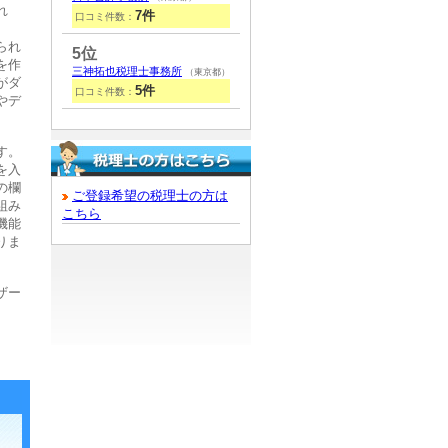
れ
7件
口コミ件数：
られ
5位
を作
三神拓也税理士事務所
（東京都）
がダ
5件
口コミ件数：
やデ
す。
を入
の欄
ご登録希望の税理士の方は
組み
こちら
機能
りま
ザー