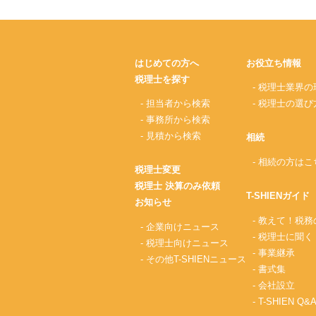
はじめての方へ
お役立ち情報
税理士を探す
- 税理士業界の
- 担当者から検索
- 税理士の選び
- 事務所から検索
- 見積から検索
相続
- 相続の方はこ
税理士変更
税理士 決算のみ依頼
T-SHIENガイド
お知らせ
- 教えて！税
- 企業向けニュース
- 税理士に聞く
- 税理士向けニュース
- 事業継承
- その他T-SHIENニュース
- 書式集
- 会社設立
- T-SHIEN Q&