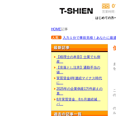
営業時間：
はじめての方
HOME
記事
入力１分で事前見積！あなたに最適な
【税理士の本音】士業でも倒
産…
【見落とし注意】通勤手当の
値…
実質賃金4年連続マイナス時代
に…
2025年の企業倒産1万件超えの
真…
8月実質賃金、8カ月連続減
パ…