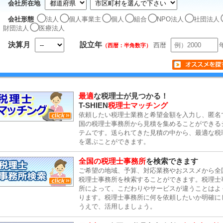
会社所在地
会社形態
法人
個人事業主
個人
組合
NPO法人
社団法人
財団法人
医療法人
決算月
設立年
西暦
（西暦：半角数字）
最適
な税理士が見つかる！
T-SHIEN
税理士マッチング
依頼したい税理士業務と希望金額を入力し、匿名
国の税理士事務所から見積を集めることができる
テムです。送られてきた見積の中から、最適な税
を選ぶことができます。
全国の税理士事務所
を検索できます
ご希望の地域、予算、対応業務やおススメから全
税理士事務所を検索することができます。税理士
所によって、こだわりやサービスが違うことはよ
ります。税理士事務所に何を依頼したいか明確に
うえで、活用しましょう。