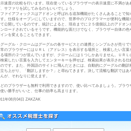
表示速度の比較を行います。現在使っているブラウザーの表示速度に不満があ
ば、サファリを試してみるのもいいでしょう。
ファイアフォックスはアドオンと呼ばれる追加機能がたくさんあることで知
ます。仕様をオープンにしていますので、世界中のプログラマーが便利な機能
って公開しているのです。統計によると、現在までに２５億個以上のアドオン
ウンロードされているそうです。機能的な面だけでなく、ブラウザー自体の色
ザインを変えることもできます。
グーグル・クロームはグーグルの各サービスとの連携とシンプルさが売りで
通常のブラウザーにはＵＲＬ（アドレス）を表示する場所と、検索したい言葉
れる場所の２つが並んでいますが、クロームには１つしかありません。ＵＲＬ
に検索したい言葉を入力してエンターキーを押せば、検索結果が表示される仕
なのです。また、外国語のサイトに飛んだときには、自動的にグーグルの翻訳
が立ち上がり、「翻訳しますか？」と尋ねてきます。決して流暢な翻訳ではあ
せんが、それなりに使えます。
どのブラウザーも無料で利用できますので、使い比べてみましょう。ブラウ
の使い勝手がいいと、仕事の効率も高まります。
011年08月04日 ZAKZAK