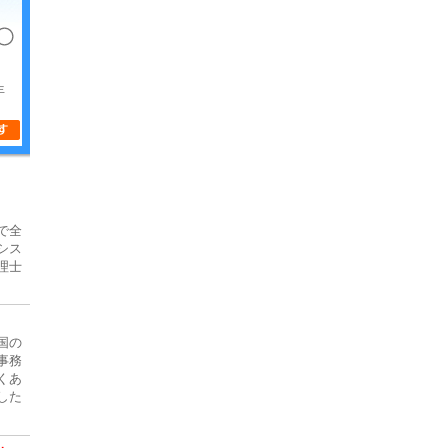
年
で全
シス
理士
国の
事務
くあ
した