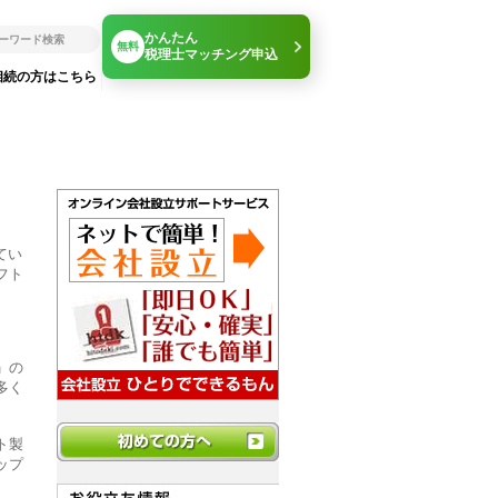
かんたん
無料
税理士マッチング申込
相続の方はこちら
てい
フト
」の
多く
ト製
ップ