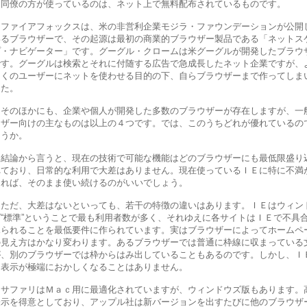
同僚の方が使っているのは、ネット上で無料配布されているものです。
ファイアフォックスは、米の非営利企業モジラ・ファウンデーションが公開
いるブラウザーで、その起源は最初の商業的ブラウザー製品である「ネットス
プ・ナビゲーター」です。グーグル・クロームは米グーグルが開発したブラウ
です。グーグルは検索とそれに付随する広告で急成長したネット企業ですが、
多くのユーザーにネットを使わせる目的の下、自らブラウザーまで作ってしま
した。
そのほかにも、企業や個人が開発した多数のブラウザーが存在しますが、一
ーザー向けの主なものは以上の４つです。では、このうちどれが優れているの
ょうか。
結論から言うと、現在の技術で可能な機能はどのブラウザーにも最低限盛り
れており、日常的な利用で大差はありません。現在使っているＩＥに特に不満
ければ、そのまま使い続けるのがいいでしょう。
ただ、大差はないといっても、若干の特徴の違いはあります。ＩＥはウィン
ズ“標準”ということで最も利用者数が多く、それゆえに各サイトはＩＥで不具
見られることを最低要件に作られています。実はブラウザーによってホームペ
の見え方はかなり変わります。あるブラウザーでは普通に枠線に収まっている
が、別のブラウザーでは枠からはみ出していることもあるのです。しかし、Ｉ
ら表示が極端におかしくなることはありません。
サファリはＭａｃ用に最適化されていますが、ウィンドウズ版もあります。
表示を得意としており、アップル社は新バージョンを出すたびに他のブラウザ