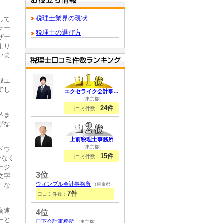
税理士業界の現状
して
ケー
税理士の選び方
ザー
より
いま
般ユ
でし
エクセライク会計事…
（東京都）
24件
口コミ件数：
込ま
がな
上前税理士事務所
（東京都）
ドウ
15件
口コミ件数：
合なく
ージ
3位
文字
ウィンブル会計事務所
Ｅな
（東京都）
7件
口コミ件数：
高速
4位
ーと
日下会計事務所
（東京都）