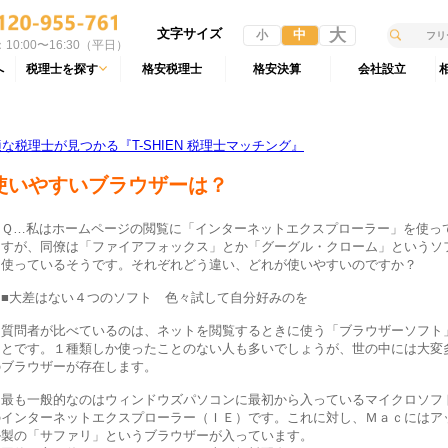
文字サイズ
大
中
小
10:00〜16:30（平日）
へ
税理士を探す
格安税理士
格安決算
会社設立
税理士が見つかる『T-SHIEN 税理士マッチング』
使いやすいブラウザーは？
Ｑ…私はホームページの閲覧に「インターネットエクスプローラー」を使っ
ますが、同僚は「ファイアフォックス」とか「グーグル・クローム」というソ
を使っているそうです。それぞれどう違い、どれが使いやすいのですか？
■大差はない４つのソフト 色々試して自分好みのを
質問者が比べているのは、ネットを閲覧するときに使う「ブラウザーソフト
ことです。１種類しか使ったことのない人も多いでしょうが、世の中には大変
のブラウザーが存在します。
最も一般的なのはウィンドウズパソコンに最初から入っているマイクロソフ
のインターネットエクスプローラー（ＩＥ）です。これに対し、Ｍａｃにはア
ル製の「サファリ」というブラウザーが入っています。