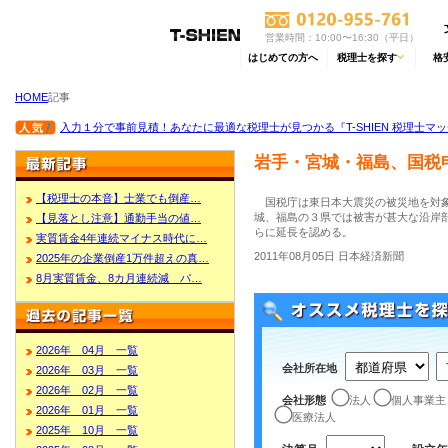
営業時間：10:00〜16:30（平日）
はじめての方へ
税理士を探す
格
HOME
記事
入力１分で事前見積！あなたに最適な税理士が見つかる『T-SHIEN 税理士マ
岩手・宮城・福島、国税申
【税理士の本音】士業でも倒産…
国税庁は東日本大震災の被災地を対象
城、福島の３県では被害が甚大な沿岸部
【見落とし注意】通勤手当の値…
らに延長を認める。
実質賃金4年連続マイナス時代に…
2011年08月05日 日本経済新聞
2025年の企業倒産1万件超えの真…
8月実質賃金、8カ月連続減 パ…
2026年 04月 一覧
会社所在地
2026年 03月 一覧
2026年 02月 一覧
会社形態
法人
個人事業主
2026年 01月 一覧
医療法人
2025年 10月 一覧