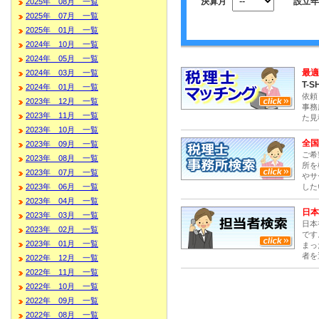
決算月
設立年
2025年 08月 一覧
2025年 07月 一覧
2025年 01月 一覧
2024年 10月 一覧
2024年 05月 一覧
最適
2024年 03月 一覧
T-S
2024年 01月 一覧
依頼
2023年 12月 一覧
事務
2023年 11月 一覧
た見
2023年 10月 一覧
全国
2023年 09月 一覧
ご希
2023年 08月 一覧
所を
2023年 07月 一覧
やサ
した
2023年 06月 一覧
2023年 04月 一覧
日本
2023年 03月 一覧
日本
2023年 02月 一覧
です
2023年 01月 一覧
まっ
者を
2022年 12月 一覧
2022年 11月 一覧
2022年 10月 一覧
2022年 09月 一覧
2022年 08月 一覧