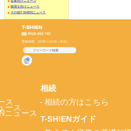
企業向けニュース
税理士向けニュース
その他T-SHIENニュース
営業時間：10:00〜16:30（平日）
相続
ース
- 相続の方はこちら
ニュース
IENニュース
T-SHIENガイド