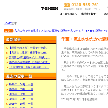
営業時間：10:00〜16:30（平日）
はじめての方へ
税理士を探す
格
HOME
記事
入力１分で事前見積！あなたに最適な税理士が見つかる『T-SHIEN 税理士マ
千葉・流山おおたかの森
【税理士の本音】士業でも倒産…
千葉県流山市は流山おおたかの森駅前
集する。商業施設としての利用を見込
【見落とし注意】通勤手当の値…
び込み、街並みの活性化につなげる。
実質賃金4年連続マイナス時代に…
2025年の企業倒産1万件超えの真…
駅から東へ約200メートルの位置に
た地権者の土地を６つに分割。大半は
8月実質賃金、8カ月連続減 パ…
る。
土地の一部は合わせて使うこともでき
舗を入れるなど、商業利用にも配慮し
2026年 04月 一覧
流山おおたかの森駅はつくばエクスプ
2026年 03月 一覧
客数は１日あたり７万人を超える。ＴＸ
はマンションの建設が相次ぐ。ただ、
2026年 02月 一覧
2026年 01月 一覧
2011年02月19日 日本経済新聞
2025年 10月 一覧