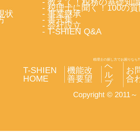
- 教えて！税務の基礎知
- 税理士に聞く！100の質
現状
- 事業継承
方
- 書式集
- 会社設立
- T-SHIEN Q&A
税理士の探し方でお困りならT
ヘ
T-SHIEN
機能改
お
ル
HOME
善要望
合
プ
Copyright © 2011～ T