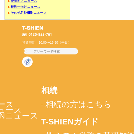
企業向けニュース
税理士向けニュース
その他T-SHIENニュース
営業時間：10:00〜16:30（平日）
相続
ース
- 相続の方はこちら
ニュース
IENニュース
T-SHIENガイド