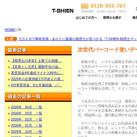
営業時間：10:00〜16:30（平日）
はじめての方へ
税理士を探す
格
HOME
記事
入力１分で事前見積！あなたに最適な税理士が見つかる『T-SHIEN 税理士マ
次世代バーコード使いデ
【税理士の本音】士業でも倒産…
島根大学と、システム開発を手掛ける
「３次元カラーバーコード」を使って
【見落とし注意】通勤手当の値…
を開発した。データ圧縮率が従来より
実質賃金4年連続マイナス時代に…
断データのやりとりなど遠隔医療への
2025年の企業倒産1万件超えの真…
島根大総合理工学部数理・情報システ
8月実質賃金、8カ月連続減 パ…
ーコード技術を活用して、テクノプロ
た。
３次元カラーバーコードは、通常のバ
ジパターンに情報を読み込ませる仕組
2026年 04月 一覧
せて、データを立体的に格納するのが
2026年 03月 一覧
式。理論的には、層の数を増やすほど
2026年 02月 一覧
テクノプロジェクトはこの仕組みを電
2026年 01月 一覧
に応用した。例えば、レントゲン写真
2025年 10月 一覧
合、一度にたくさんの画像を送れるよ