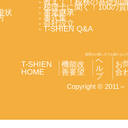
- 教えて！税務の基礎知
- 税理士に聞く！100の質
現状
- 事業継承
方
- 書式集
- 会社設立
- T-SHIEN Q&A
税理士の探し方でお困りならT
ヘ
T-SHIEN
機能改
お
ル
HOME
善要望
合
プ
Copyright © 2011～ T