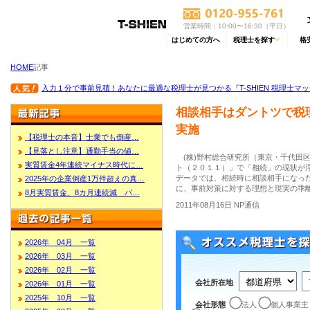
営業時間：10:00〜16:30（平日）
はじめての方へ
税理士を探す
格
HOME
記事
入力１分で事前見積！あなたに最適な税理士が見つかる『T-SHIEN 税理士マ
相談相手はダントツで税
実施
【税理士の本音】士業でも倒産…
【見落とし注意】通勤手当の値…
(株)野村総合研究所（東京・千代田
実質賃金4年連続マイナス時代に…
ト（２０１１）」で「相続」の現状が
データでは、相続時に相談相手になっ
2025年の企業倒産1万件超えの真…
に、事前対策に対する理想と現実の乖
8月実質賃金、8カ月連続減 パ…
2011年08月16日 NP通信
2026年 04月 一覧
2026年 03月 一覧
2026年 02月 一覧
会社所在地
2026年 01月 一覧
2025年 10月 一覧
会社形態
法人
個人事業主