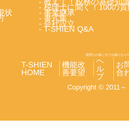
- 教えて！税務の基礎知
- 税理士に聞く！100の質
現状
- 事業継承
方
- 書式集
- 会社設立
- T-SHIEN Q&A
税理士の探し方でお困りならT
ヘ
T-SHIEN
機能改
お
ル
HOME
善要望
合
プ
Copyright © 2011～ T