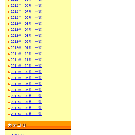
2012年 08月 一覧
2012年 07月 一覧
2012年 06月 一覧
2012年 05月 一覧
2012年 04月 一覧
2012年 03月 一覧
2012年 02月 一覧
2012年 01月 一覧
2011年 12月 一覧
2011年 11月 一覧
2011年 10月 一覧
2011年 09月 一覧
2011年 08月 一覧
2011年 07月 一覧
2011年 06月 一覧
2011年 05月 一覧
2011年 04月 一覧
2011年 03月 一覧
2011年 02月 一覧