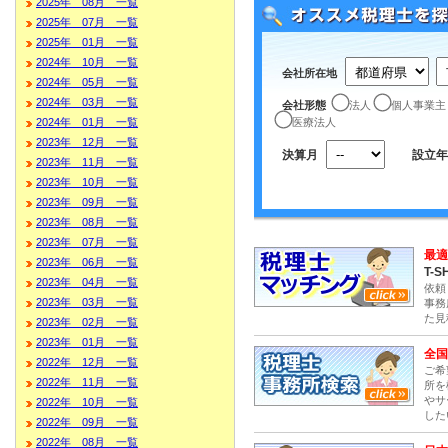
2025年 08月 一覧
2025年 07月 一覧
2025年 01月 一覧
2024年 10月 一覧
会社所在地
2024年 05月 一覧
2024年 03月 一覧
会社形態
法人
個人事業主
医療法人
2024年 01月 一覧
2023年 12月 一覧
決算月
設立年
2023年 11月 一覧
2023年 10月 一覧
2023年 09月 一覧
2023年 08月 一覧
2023年 07月 一覧
最適
2023年 06月 一覧
T-S
2023年 04月 一覧
依頼
2023年 03月 一覧
事務
た見
2023年 02月 一覧
2023年 01月 一覧
全国
2022年 12月 一覧
ご希
2022年 11月 一覧
所を
やサ
2022年 10月 一覧
した
2022年 09月 一覧
2022年 08月 一覧