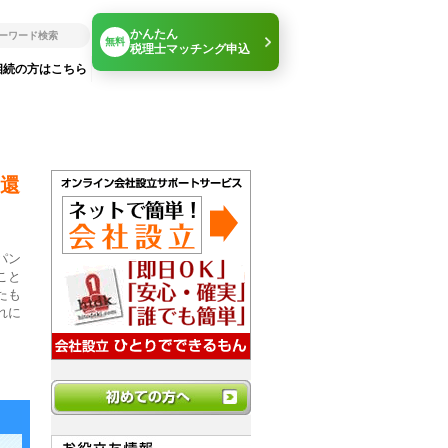
かんたん
無料
税理士マッチング申込
相続の方はこちら
還
パン
こと
たも
れに