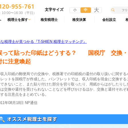
文字サイズ
大
中
小
10:00〜16:30（平日）
へ
税理士を探す
格安税理士
格安決算
会社設立
税理士が見つかる『T-SHIEN 税理士マッチング』
誤って貼った印紙はどうする？ 国税庁 交換・
付に注意喚起
収入印紙の郵便局での交換や、税務署での印紙税の還付の取り扱いに関する
フレットを国税庁が作成した。パンフレットでは、収入印紙を現金に交換する
はできないこと、また貼り付けた部分を切り取ったり、用紙からはがしたりし
のは交換や還付を受けられないことなどを呼びかけるほか、交換と還付それぞ
関する注意点をまとめている。
011年08月18日 NP通信