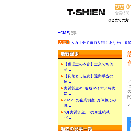
営業時間：
はじめての方
HOME
記事
入力１分で事前見積！あなたに最適な
【税理士の本音】士業でも倒
産…
【見落とし注意】通勤手当の
値…
実質賃金4年連続マイナス時代
に…
2025年の企業倒産1万件超えの
2
真…
8月実質賃金、8カ月連続減
パ…