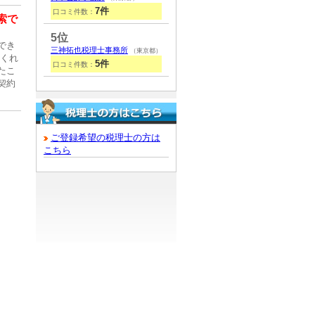
7件
口コミ件数：
索で
5位
でき
三神拓也税理士事務所
（東京都）
てくれ
5件
口コミ件数：
たこ
契約
ご登録希望の税理士の方は
こちら