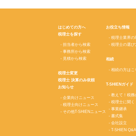
はじめての方へ
お役立ち情報
税理士を探す
- 税理士業界の
- 担当者から検索
- 税理士の選び
- 事務所から検索
- 見積から検索
相続
- 相続の方はこ
税理士変更
税理士 決算のみ依頼
T-SHIENガイド
お知らせ
- 教えて！税
- 企業向けニュース
- 税理士に聞く
- 税理士向けニュース
- 事業継承
- その他T-SHIENニュース
- 書式集
- 会社設立
- T-SHIEN Q&