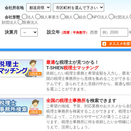
会社所在地
会社形態
法人
個人事業主
個人
組合
NPO法人
社団法人
財団法人
医療法人
決算月
設立年
西暦
（西暦：半角数字）
最適
な税理士が見つかる！
T-SHIEN
税理士マッチング
依頼したい税理士業務と希望金額を入力し、匿名
国の税理士事務所から見積を集めることができる
テムです。送られてきた見積の中から、最適な税
を選ぶことができます。
全国の税理士事務所
を検索できます
ご希望の地域、予算、対応業務やおススメから全
税理士事務所を検索することができます。税理士
所によって、こだわりやサービスが違うことはよ
ります。税理士事務所に何を依頼したいか明確に
うえで、活用しましょう。