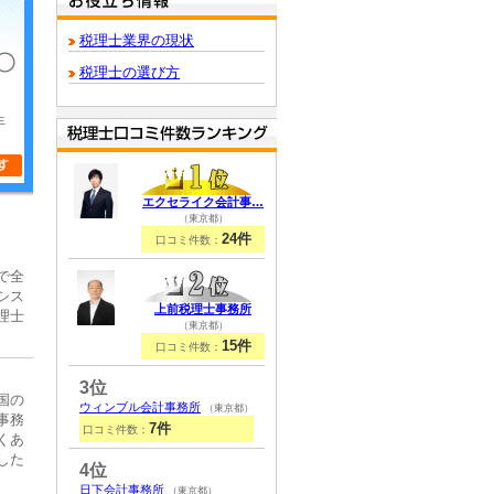
税理士業界の現状
税理士の選び方
年
エクセライク会計事…
（東京都）
24件
口コミ件数：
で全
シス
上前税理士事務所
理士
（東京都）
15件
口コミ件数：
3位
国の
ウィンブル会計事務所
（東京都）
事務
7件
口コミ件数：
くあ
した
4位
日下会計事務所
（東京都）