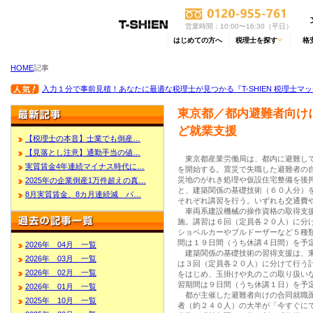
営業時間：10:00〜16:30（平日）
はじめての方へ
税理士を探す
格
HOME
記事
入力１分で事前見積！あなたに最適な税理士が見つかる『T-SHIEN 税理士マ
東京都／都内避難者向け
ど就業支援
【税理士の本音】士業でも倒産…
【見落とし注意】通勤手当の値…
東京都産業労働局は、都内に避難して
実質賃金4年連続マイナス時代に…
を開始する。震災で失職した避難者の
災地のがれき処理や仮設住宅整備を後
2025年の企業倒産1万件超えの真…
と、建築関係の基礎技術（６０人分）
8月実質賃金、8カ月連続減 パ…
それぞれ講習を行う。いずれも交通費
車両系建設機械の操作資格の取得支援
施。講習は６回（定員各２０人）に分
ショベルカーやブルドーザーなど５種
間は１９日間（うち休講４日間）を予
2026年 04月 一覧
建築関係の基礎技術の習得支援は、東
2026年 03月 一覧
は３回（定員各２０人）に分けて行う
2026年 02月 一覧
をはじめ、玉掛けや丸のこの取り扱い
習期間は９日間（うち休講１日）を予
2026年 01月 一覧
都が主催した避難者向けの合同就職面
2025年 10月 一覧
者（約２４０人）の大半が「今すぐに