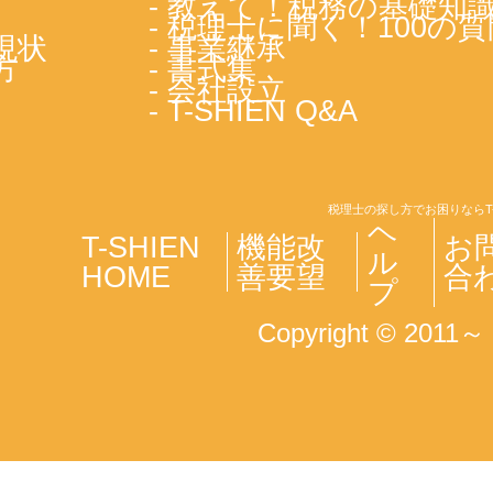
- 教えて！税務の基礎知
- 税理士に聞く！100の質
現状
- 事業継承
方
- 書式集
- 会社設立
- T-SHIEN Q&A
税理士の探し方でお困りならT
ヘ
T-SHIEN
機能改
お
ル
HOME
善要望
合
プ
Copyright © 2011～ T