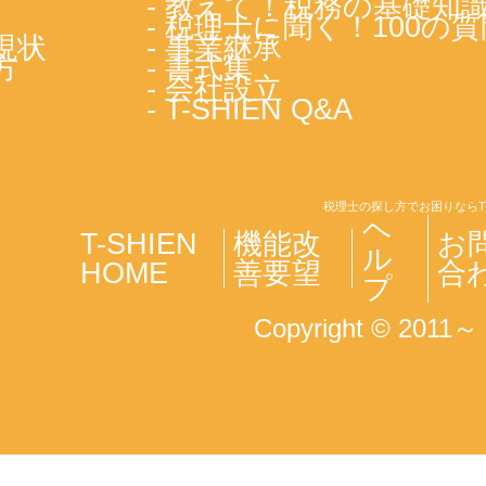
- 教えて！税務の基礎知
- 税理士に聞く！100の質
現状
- 事業継承
方
- 書式集
- 会社設立
- T-SHIEN Q&A
税理士の探し方でお困りならT
ヘ
T-SHIEN
機能改
お
ル
HOME
善要望
合
プ
Copyright © 2011～ T