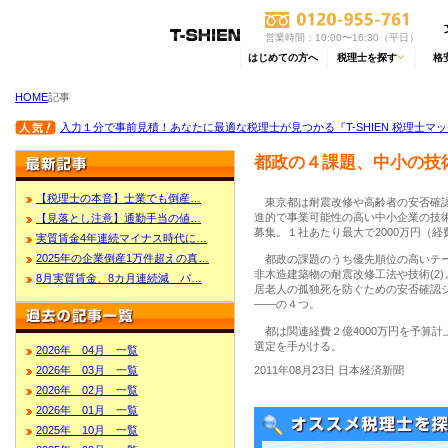
営業時間：10:00〜16:30（平日）
はじめての方へ
税理士を探す
格
HOME
記事
入力１分で事前見積！あなたに最適な税理士が見つかる『T-SHIEN 税理士マ
都政の４課題、中小の技
【税理士の本音】士業でも倒産…
東京都は耐震改修や高齢者の安否確認
進的で事業可能性の高い中小企業の技
【見落とし注意】通勤手当の値…
募集。１社あたり最大で2000万円（
実質賃金4年連続マイナス時代に…
2025年の企業倒産1万件超えの真…
都政の課題のうち優先順位の高いテー
非木造建築物の耐震改修工法や技術(2)
8月実質賃金、8カ月連続減 パ…
居老人の孤独死を防ぐための安否確認シ
――の４つ。
都は関連経費２億4000万円を予算
選定を手がける。
2026年 04月 一覧
2011年08月23日 日本経済新聞
2026年 03月 一覧
2026年 02月 一覧
2026年 01月 一覧
2025年 10月 一覧