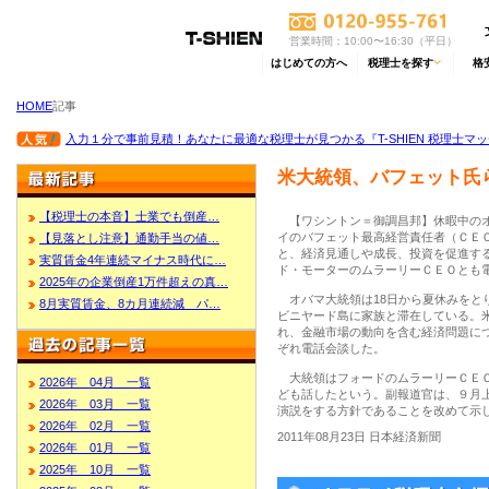
営業時間：10:00〜16:30（平日）
はじめての方へ
税理士を探す
格
HOME
記事
入力１分で事前見積！あなたに最適な税理士が見つかる『T-SHIEN 税理士マ
米大統領、バフェット氏
【税理士の本音】士業でも倒産…
【ワシントン＝御調昌邦】休暇中のオ
イのバフェット最高経営責任者（ＣＥ
【見落とし注意】通勤手当の値…
と、経済見通しや成長、投資を促進す
実質賃金4年連続マイナス時代に…
ド・モーターのムラーリーＣＥＯとも
2025年の企業倒産1万件超えの真…
オバマ大統領は18日から夏休みをと
8月実質賃金、8カ月連続減 パ…
ビニヤード島に家族と滞在している。
れ、金融市場の動向を含む経済問題に
ぞれ電話会談した。
大統領はフォードのムラーリーＣＥＯ
2026年 04月 一覧
ども話したという。副報道官は、９月
2026年 03月 一覧
演説をする方針であることを改めて示
2026年 02月 一覧
2011年08月23日 日本経済新聞
2026年 01月 一覧
2025年 10月 一覧