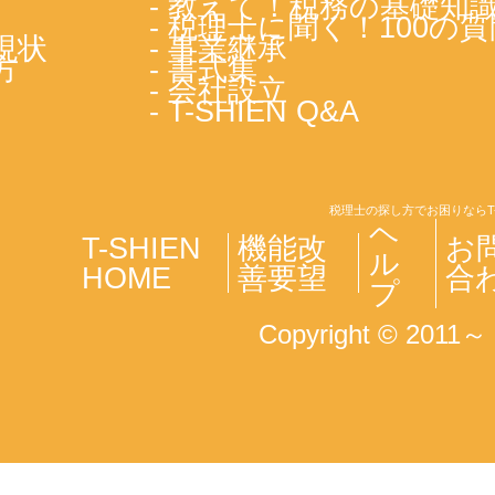
- 教えて！税務の基礎知
- 税理士に聞く！100の質
現状
- 事業継承
方
- 書式集
- 会社設立
- T-SHIEN Q&A
税理士の探し方でお困りならT
ヘ
T-SHIEN
機能改
お
ル
HOME
善要望
合
プ
Copyright © 2011～ T