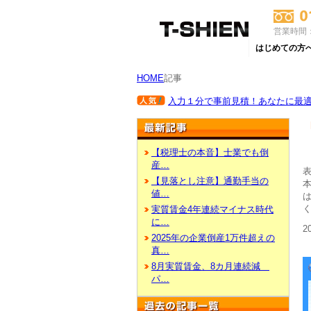
営業時間：
はじめての方
HOME
記事
入力１分で事前見積！あなたに最適な
【税理士の本音】士業でも倒
産…
【見落とし注意】通勤手当の
値…
は
実質賃金4年連続マイナス時代
に…
2
2025年の企業倒産1万件超えの
真…
8月実質賃金、8カ月連続減
パ…