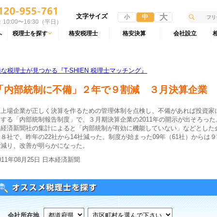
文字サイズ
大
中
小
10:00〜16:30（平日）
へ
税理士を探す
格安税理士
格安決算
会社設立
税理士が見つかる『T-SHIEN 税理士マッチング』
「内部統制に不備」２年で９割減 ３月決算企業
上場企業が正しく決算を作るための管理体制を点検し、不備があれば投資家
表する「内部統制報告制度」で、３月期決算企業の2011年の開示が出そろった
本経済新聞社の集計によると「内部統制が有効に機能していない」などとした
８社で、昨年の22社から14社減った。制度が始まった09年（61社）からは
く減り、改善が明らかになった。
011年08月25日 日本経済新聞
会社所在地