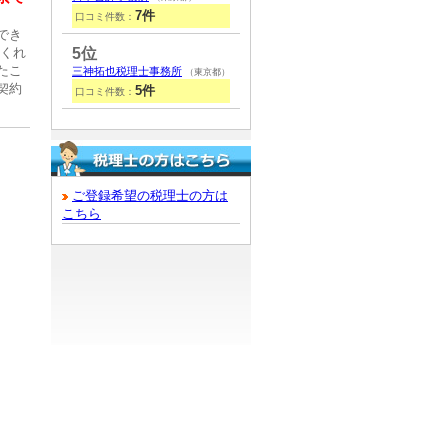
7件
口コミ件数：
でき
てくれ
5位
たこ
三神拓也税理士事務所
（東京都）
契約
5件
口コミ件数：
ご登録希望の税理士の方は
こちら