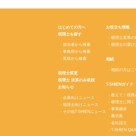
はじめての方へ
お役立ち情報
税理士を探す
- 税理士業界の
- 担当者から検索
- 税理士の選び
- 事務所から検索
- 見積から検索
相続
- 相続の方はこ
税理士変更
税理士 決算のみ依頼
T-SHIENガイド
お知らせ
- 教えて！税
- 企業向けニュース
- 税理士に聞く
- 税理士向けニュース
- 事業継承
- その他T-SHIENニュース
- 書式集
- 会社設立
- T-SHIEN Q&