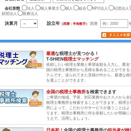
会社形態
法人
個人事業主
個人
組合
NPO法人
社団法人
財団法人
医療法人
決算月
設立年
西暦
（西暦：半角数字）
最適
な税理士が見つかる！
T-SHIEN
税理士マッチング
依頼したい税理士業務と希望金額を入力し、匿名
国の税理士事務所から見積を集めることができる
テムです。送られてきた見積の中から、最適な税
を選ぶことができます。
全国の税理士事務所
を検索できます
ご希望の地域、予算、対応業務やおススメから全
税理士事務所を検索することができます。税理士
所によって、こだわりやサービスが違うことはよ
ります。税理士事務所に何を依頼したいか明確に
うえで、活用しましょう。
日本初！
全国の税理士事務所の
担当者が検