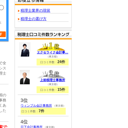
税理士業界の現状
税理士の選び方
年
エクセライク会計事…
（東京都）
24件
口コミ件数：
で全
シス
理士
上前税理士事務所
（東京都）
15件
口コミ件数：
国の
3位
事務
くあ
ウィンブル会計事務所
（東京都）
した
7件
口コミ件数：
4位
索で
日下会計事務所
（東京都）