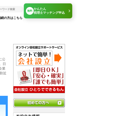
かんたん
無料
税理士マッチング申込
相続の方はこちら
に公
。日
企業
９割近