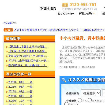
営業時間：10:00〜16:30（平日）
はじめての方へ
税理士を探す
格
HOME
記事
入力１分で事前見積！あなたに最適な税理士が見つかる『T-SHIEN 税理士マ
中小向け融資、資本転換
【税理士の本音】士業でも倒産…
金融庁は経営難に陥った中小企業を支
す。近く検査指針を見直して、貸出債
【見落とし注意】通勤手当の値…
る。企業にとっては返済期限が迫る債
実質賃金4年連続マイナス時代に…
気低迷、円高で企業の経営環境が厳し
2025年の企業倒産1万件超えの真…
恐れもある。
8月実質賃金、8カ月連続減 パ…
2011年08月26日 日本経済新聞
2026年 04月 一覧
2026年 03月 一覧
2026年 02月 一覧
会社所在地
2026年 01月 一覧
会社形態
法人
個人事業主
2025年 10月 一覧
医療法人