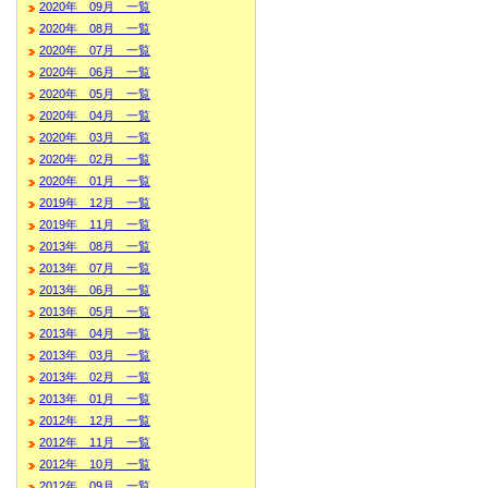
2020年 09月 一覧
2020年 08月 一覧
2020年 07月 一覧
2020年 06月 一覧
2020年 05月 一覧
2020年 04月 一覧
2020年 03月 一覧
2020年 02月 一覧
2020年 01月 一覧
2019年 12月 一覧
2019年 11月 一覧
2013年 08月 一覧
2013年 07月 一覧
2013年 06月 一覧
2013年 05月 一覧
2013年 04月 一覧
2013年 03月 一覧
2013年 02月 一覧
2013年 01月 一覧
2012年 12月 一覧
2012年 11月 一覧
2012年 10月 一覧
2012年 09月 一覧