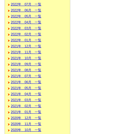
2022年 07月 一覧
2022年 06月 一覧
2022年 05月 一覧
2022年 04月 一覧
2022年 03月 一覧
2022年 02月 一覧
2022年 01月 一覧
2021年 12月 一覧
2021年 11月 一覧
2021年 10月 一覧
2021年 09月 一覧
2021年 08月 一覧
2021年 07月 一覧
2021年 06月 一覧
2021年 05月 一覧
2021年 04月 一覧
2021年 03月 一覧
2021年 02月 一覧
2021年 01月 一覧
2020年 12月 一覧
2020年 11月 一覧
2020年 10月 一覧