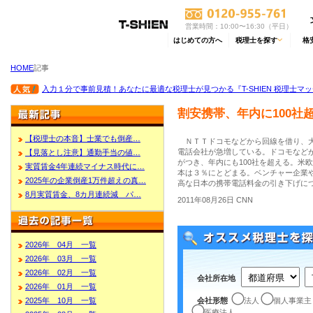
営業時間：10:00〜16:30（平日）
はじめての方へ
税理士を探す
格
HOME
記事
入力１分で事前見積！あなたに最適な税理士が見つかる『T-SHIEN 税理士マ
割安携帯、年内に100社
【税理士の本音】士業でも倒産…
ＮＴＴドコモなどから回線を借り、大
電話会社が急増している。ドコモなど
【見落とし注意】通勤手当の値…
がつき、年内にも100社を超える。米
実質賃金4年連続マイナス時代に…
本は３％にとどまる。ベンチャー企業
2025年の企業倒産1万件超えの真…
高な日本の携帯電話料金の引き下げに
8月実質賃金、8カ月連続減 パ…
2011年08月26日 CNN
2026年 04月 一覧
2026年 03月 一覧
2026年 02月 一覧
会社所在地
2026年 01月 一覧
会社形態
法人
個人事業主
2025年 10月 一覧
医療法人