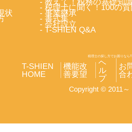
- 教えて！税務の基礎知
- 税理士に聞く！100の質
現状
- 事業継承
方
- 書式集
- 会社設立
- T-SHIEN Q&A
税理士の探し方でお困りならT
ヘ
T-SHIEN
機能改
お
ル
HOME
善要望
合
プ
Copyright © 2011～ T