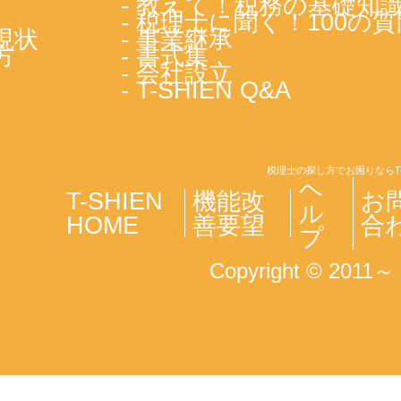
- 教えて！税務の基礎知
- 税理士に聞く！100の質
現状
- 事業継承
方
- 書式集
- 会社設立
- T-SHIEN Q&A
税理士の探し方でお困りならT
ヘ
T-SHIEN
機能改
お
ル
HOME
善要望
合
プ
Copyright © 2011～ T