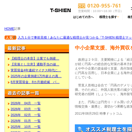
営業時間：10:00〜16:30（平日）
はじめての方へ
税理士を探す
格
HOME
記事
入力１分で事前見積！あなたに最適な税理士が見つかる『T-SHIEN 税理士マ
中小企業支援、海外買収
【税理士の本音】士業でも倒産…
政府は２９日、主要閣僚による「経済
が続く円高への総合的な対策の基本方
【見落とし注意】通勤手当の値…
えや中小企業の資金繰り支援、高付加
実質賃金4年連続マイナス時代に…
に円高を活用し、日本企業による海外
2025年の企業倒産1万件超えの真…
としている。
8月実質賃金、8カ月連続減 パ…
菅直人首相は会合で「円高のデメリッ
摘。そのために、外国人観光客の減少
研究者の招聘（しょうへい）、海外留
また、円高には円売り・ドル買い介入
2026年 04月 一覧
情報交換・連携と、適切かつ果断な政
2026年 03月 一覧
2011年08月29日 時事ドットコム
2026年 02月 一覧
2026年 01月 一覧
2025年 10月 一覧