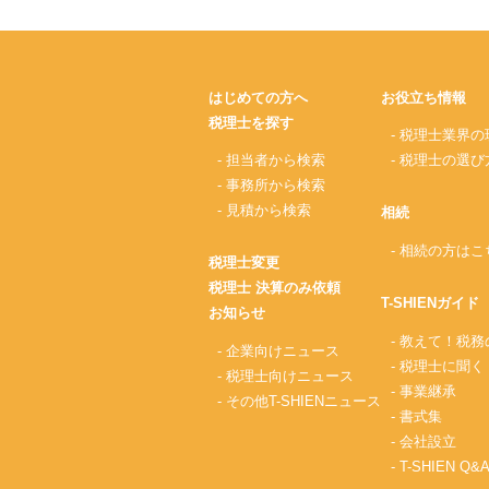
はじめての方へ
お役立ち情報
税理士を探す
- 税理士業界の
- 担当者から検索
- 税理士の選び
- 事務所から検索
- 見積から検索
相続
- 相続の方はこ
税理士変更
税理士 決算のみ依頼
T-SHIENガイド
お知らせ
- 教えて！税
- 企業向けニュース
- 税理士に聞く
- 税理士向けニュース
- 事業継承
- その他T-SHIENニュース
- 書式集
- 会社設立
- T-SHIEN Q&