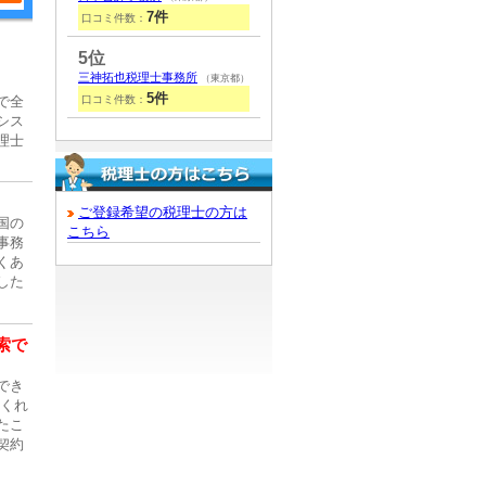
7件
口コミ件数：
5位
三神拓也税理士事務所
（東京都）
5件
で全
口コミ件数：
シス
理士
ご登録希望の税理士の方は
国の
こちら
事務
くあ
した
索で
でき
てくれ
たこ
契約