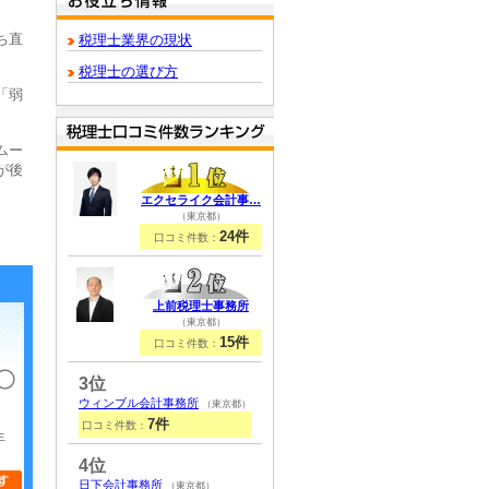
ち直
税理士業界の現状
税理士の選び方
「弱
ムー
が後
エクセライク会計事…
（東京都）
24件
口コミ件数：
上前税理士事務所
（東京都）
15件
口コミ件数：
3位
ウィンブル会計事務所
（東京都）
7件
口コミ件数：
年
4位
日下会計事務所
（東京都）