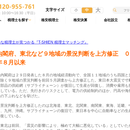
文字サイズ
大
中
小
10:00〜16:30（平日）
へ
税理士を探す
格安税理士
格安決算
会社設立
税理士が見つかる『T-SHIEN 税理士マッチング』
内閣府、東北など９地域の景況判断を上方修正 ０
年８月以来
内閣府は２９日発表した８月の地域経済動向で、全国１１地域のうち四国と
を除く９地域の景況判断を前回５月調査から上方修正した。東日本大震災で寸
た部品の供給網（サプライチェーン）が復旧して生産が回復し、消費や雇用も
直している。ただ、先行きのリスクとして、電力の供給制約のほか、円高や海
気の下ぶれなどを挙げた。
景況判断を上方修正したのは北海道、東北、北関東、南関東、東海、近畿、
国、九州、沖縄。サプライチェーンの復旧で、東日本を中心に自動車などの生
回復している。
東北は前回、「震災の影響により、極めて大幅に悪化している」としていた