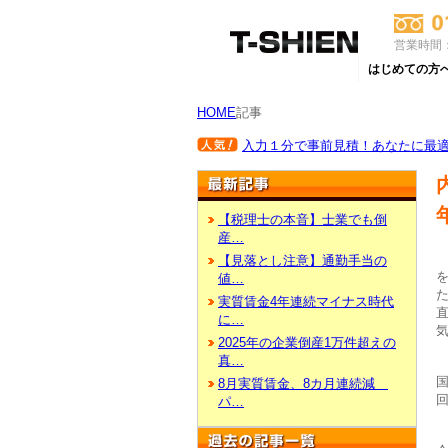
営業時間：
はじめての方
HOME
記事
入力１分で事前見積！あなたに最適な
【税理士の本音】士業でも倒
産…
【見落とし注意】通勤手当の
値…
実質賃金4年連続マイナス時代
に…
2025年の企業倒産1万件超えの
真…
8月実質賃金、8カ月連続減
パ…