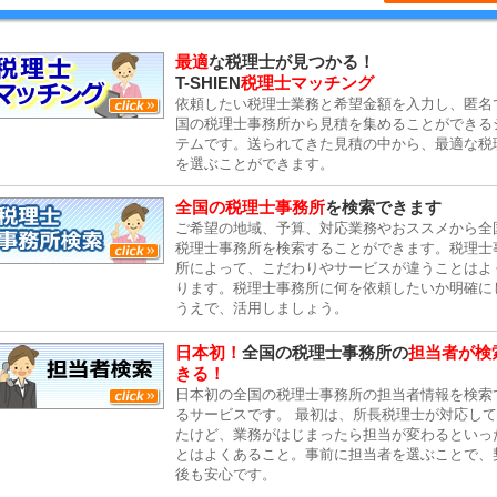
最適
な税理士が見つかる！
T-SHIEN
税理士マッチング
依頼したい税理士業務と希望金額を入力し、匿名
国の税理士事務所から見積を集めることができる
テムです。送られてきた見積の中から、最適な税
を選ぶことができます。
全国の税理士事務所
を検索できます
ご希望の地域、予算、対応業務やおススメから全
税理士事務所を検索することができます。税理士
所によって、こだわりやサービスが違うことはよ
ります。税理士事務所に何を依頼したいか明確に
うえで、活用しましょう。
日本初！
全国の税理士事務所の
担当者が検
きる！
日本初の全国の税理士事務所の担当者情報を検索
るサービスです。 最初は、所長税理士が対応し
たけど、業務がはじまったら担当が変わるといっ
とはよくあること。事前に担当者を選ぶことで、
後も安心です。