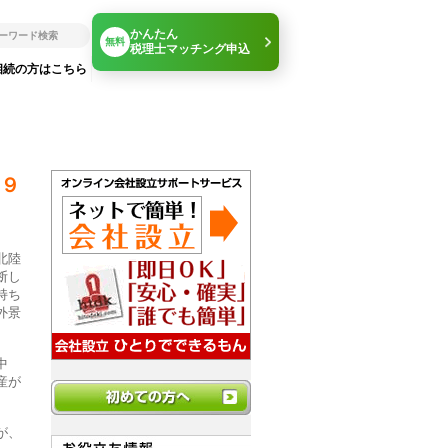
かんたん
無料
税理士マッチング申込
相続の方はこちら
９
北陸
断し
持ち
外景
中
産が
が、