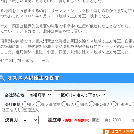
今回は「厳しい状況にあるものの、持ち直している」とした。
９地域を上方修正するのは、リーマン・ショック後の落ち込みから景気が立
りつつあった２００９年８月（１０地域を上方修正）以来になる。
一方、四国は世界的な需要の減退で半導体の生産が低迷したことなどから、
含んでいる」と下方修正。北陸は判断を据え置いた。
項目別の判断では、個人消費は北海道と四国を除く９地域で上方修正。自粛
ドの緩和に加え、夏物衣料や地上デジタル放送完全移行に伴うテレビの販売増
押しした。雇用情勢は北陸、中国、四国、九州を除く７地域を上方修正した。
011年08月29日 産経ニュース
会社所在地
会社形態
法人
個人事業主
個人
組合
NPO法人
社団法人
財団法人
医療法人
決算月
設立年
西暦
（西暦：半角数字）